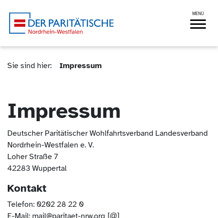
Der Paritätische NRW
Navigation
(Kontakt und Suche) springen.
springen
MENÜ
Sie sind hier (Breadcrumb)
Sie sind hier:
Impressum
Impressum
Deutscher Paritätischer Wohlfahrtsverband Landesverband
Nordrhein-Westfalen e. V.
Loher Straße 7
42283 Wuppertal
Kontakt
Telefon: 0202 28 22 0
E-Mail:
mail@paritaet-nrw.org