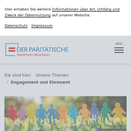
Hier erhalten Sie weitere
Informationen über Art, Umfang und
Zweck der Datennutzung
auf unserer Website.
Datenschutz
Impressum
Der Paritätische NRW
Navigation
MENÜ
Sie sind hier (Breadcrumb)
Sie sind hier:
Unsere Themen
Engagement und Ehrenamt
© Tanapat/Adobe Stock