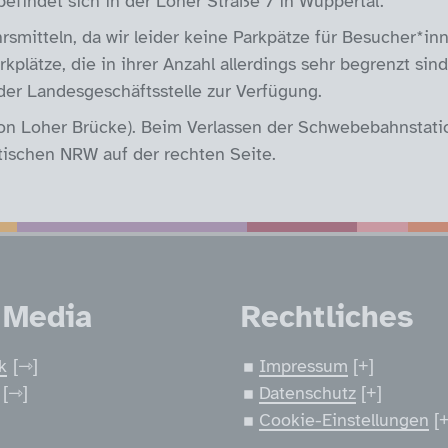
efindet sich in der Loher Straße 7 in Wuppertal.
rsmitteln, da wir leider keine Parkpätze für Besucher*in
lätze, die in ihrer Anzahl allerdings sehr begrenzt sind.
 der Landesgeschäftsstelle zur Verfügung.
on Loher Brücke). Beim Verlassen der Schwebebahnstati
ätischen NRW auf der rechten Seite.
nen
 Media
Rechtliches
k
Impressum
Datenschutz
Cookie-Einstellungen