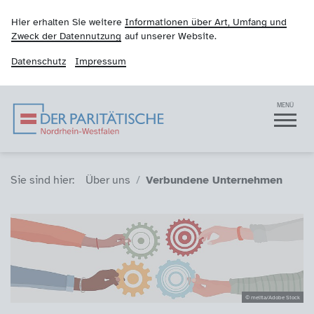
Hier erhalten Sie weitere
Informationen über Art, Umfang und
Zweck der Datennutzung
auf unserer Website.
Datenschutz
Impressum
Der Paritätische NRW
Navigation
MENÜ
Sie sind hier (Breadcrumb)
Sie sind hier:
Über uns
Verbundene Unternehmen
© melita/Adobe Stock