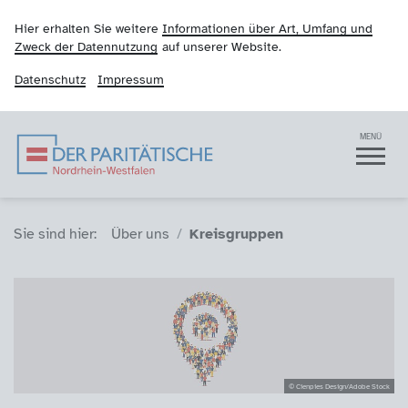
Hier erhalten Sie weitere
Informationen über Art, Umfang und
Zweck der Datennutzung
auf unserer Website.
Datenschutz
Impressum
Der Paritätische NRW
Navigation
MENÜ
Sie sind hier (Breadcrumb)
Sie sind hier:
Über uns
Kreisgruppen
© Cienpies Design/Adobe Stock