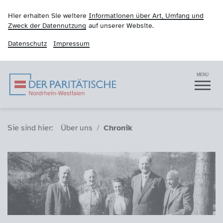
Hier erhalten Sie weitere
Informationen über Art, Umfang und
Zweck der Datennutzung
auf unserer Website.
Datenschutz
Impressum
Der Paritätische NRW
Navigation
MENÜ
Sie sind hier (Breadcrumb)
Sie sind hier:
Über uns
Chronik