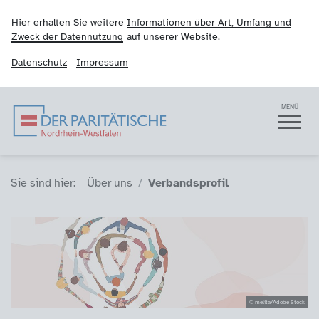
Hier erhalten Sie weitere
Informationen über Art, Umfang und
Zweck der Datennutzung
auf unserer Website.
Datenschutz
Impressum
Der Paritätische NRW
Navigation
MENÜ
Sie sind hier (Breadcrumb)
Sie sind hier:
Über uns
Verbandsprofil
© melita/Adobe Stock