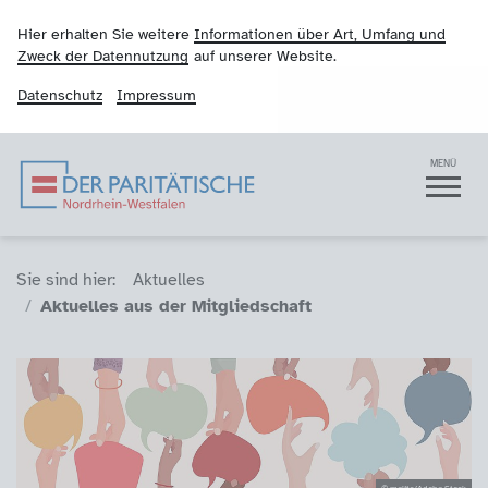
Hier erhalten Sie weitere
Informationen über Art, Umfang und
Zweck der Datennutzung
auf unserer Website.
Datenschutz
Impressum
Der Paritätische NRW
Navigation
MENÜ
Sie sind hier (Breadcrumb)
Sie sind hier:
Aktuelles
Aktuelles aus der Mitgliedschaft
© melita/Adobe Stock