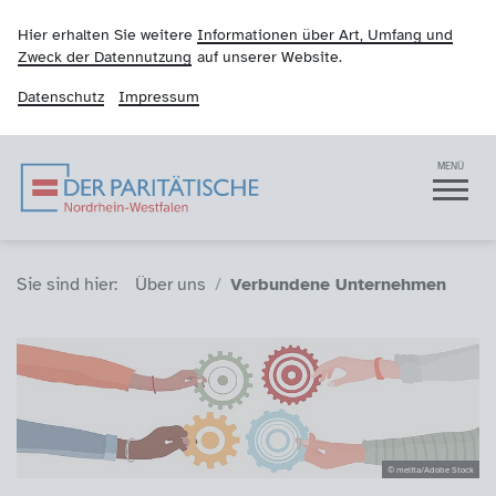
Hier erhalten Sie weitere
Informationen über Art, Umfang und
Zweck der Datennutzung
auf unserer Website.
Datenschutz
Impressum
Der Paritätische NRW
Navigation
MENÜ
Sie sind hier (Breadcrumb)
Sie sind hier:
Über uns
Verbundene Unternehmen
© melita/Adobe Stock