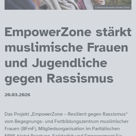
© Monkey Business/Adobe Stock
EmpowerZone stärkt
muslimische Frauen
und Jugendliche
gegen Rassismus
20.03.2026
Das Projekt „EmpowerZone – Resilient gegen Rassismus“
vom Begegnungs- und Fortbildungszentrum muslimischer
Frauen (BFmF), Mitgliedsorganisation im Paritätischen
NRW, bietet Beratung, Solidarität und Empowerment für