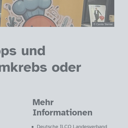
© Carola Steiner
pps und
rmkrebs oder
Mehr
Informationen
Deutsche ILCO Landesverband