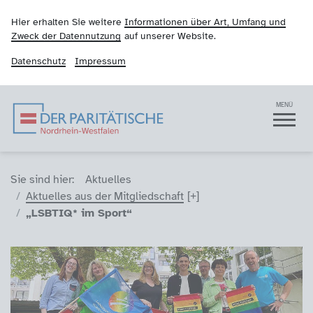
Hier erhalten Sie weitere
Informationen über Art, Umfang und
Zweck der Datennutzung
auf unserer Website.
Datenschutz
Impressum
Der Paritätische NRW
Navigation
MENÜ
Sie sind hier (Breadcrumb)
Sie sind hier:
Aktuelles
Aktuelles aus der Mitgliedschaft
„LSBTIQ* im Sport“