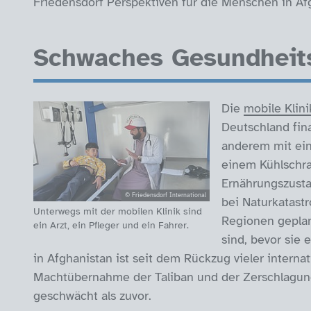
Friedensdorf Perspektiven für die Menschen in Af
Schwaches Gesundheit
Die
mobile Klini
Deutschland fina
anderem mit ein
einem Kühlschr
Ernährungszusta
© Friedensdorf International
bei Naturkatastr
Unterwegs mit der mobilen Klinik sind
Regionen geplan
ein Arzt, ein Pfleger und ein Fahrer.
sind, bevor sie 
in Afghanistan ist seit dem Rückzug vieler interna
Machtübernahme der Taliban und der Zerschlagun
geschwächt als zuvor.