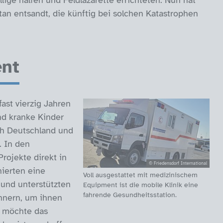
lige halfen und Feldlazarette errichteten. Nun hat
tan entsandt, die künftig bei solchen Katastrophen
ent
fast vierzig Jahren
nd kranke Kinder
h Deutschland und
. In den
ojekte direkt in
© Friedensdorf International
ierten eine
Voll ausgestattet mit medizinischem
und unterstützten
Equipment ist die mobile Klinik eine
fahrende Gesundheitsstation.
hnern, um ihnen
e möchte das