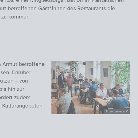
los, einer Mitgliedsorganisation im Paritätischen
mut betroffenen Gäst*innen des Restaurants die
ch zu kommen.
n Armut betroffene
sen. Darüber
nutzen – von
is hin zur
fördert zudem
nd Kulturangeboten
© grenzenlos e. V.