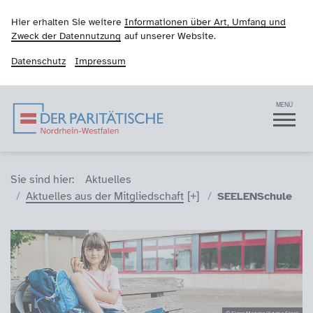
Hier erhalten Sie weitere
Informationen über Art, Umfang und
Zweck der Datennutzung
auf unserer Website.
Datenschutz
Impressum
Der Paritätische NRW
Navigation
MENÜ
Sie sind hier (Breadcrumb)
Sie sind hier:
Aktuelles
Aktuelles aus der Mitgliedschaft
SEELENSchule
© Elena Medoks/Adobe Stock