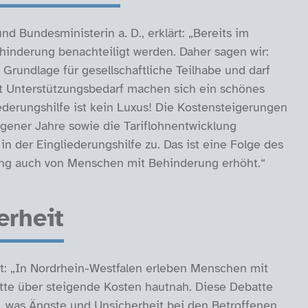
d Bundesministerin a. D., erklärt: „Bereits im
inderung benachteiligt werden. Daher sagen wir:
e Grundlage für gesellschaftliche Teilhabe und darf
t Unterstützungsbedarf machen sich ein schönes
iederungshilfe ist kein Luxus! Die Kostensteigerungen
ngener Jahre sowie die Tariflohnentwicklung
 der Eingliederungshilfe zu. Das ist eine Folge des
tung auch von Menschen mit Behinderung erhöht.“
erheit
gt: „In Nordrhein-Westfalen erleben Menschen mit
tte über steigende Kosten hautnah. Diese Debatte
 was Ängste und Unsicherheit bei den Betroffenen