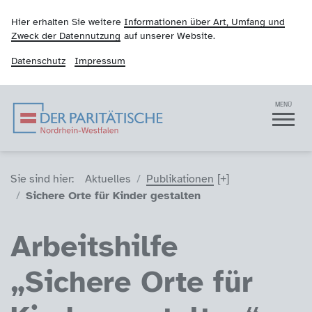
Hier erhalten Sie weitere
Informationen über Art, Umfang und
Zweck der Datennutzung
auf unserer Website.
Datenschutz
Impressum
Der Paritätische NRW
Navigation
MENÜ
Sie sind hier (Breadcrumb)
Sie sind hier:
Aktuelles
Publikationen
Sichere Orte für Kinder gestalten
Arbeitshilfe
„Sichere Orte für