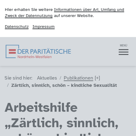
Hier erhalten Sie weitere
Informationen über Art, Umfang und
Zweck der Datennutzung
auf unserer Website.
Datenschutz
Impressum
Der Paritätische NRW
Navigation
MENÜ
Sie sind hier (Breadcrumb)
Sie sind hier:
Aktuelles
Publikationen
Zärtlich, sinnlich, schön – kindliche Sexualität
Arbeitshilfe
„Zärtlich, sinnlich,