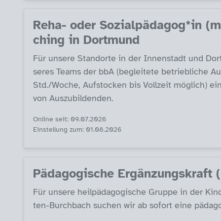
Reha- oder So­zial­päda­gog*in (m
ching in Dort­mund
Für un­se­re Stand­or­te in der In­nen­stadt und Do
se­res Teams der bbA (be­g­lei­te­te be­trieb­li­che 
Std./Wo­che, Auf­sto­cken bis Voll­zeit mög­lich) ei­n
von Aus­zu­bil­den­den.
Online seit: 09.07.2026
Einstellung zum: 01.08.2026
Päda­go­gi­sche Er­gän­zungs­kraft
Für un­se­re heil­päda­go­gi­sche Grup­pe in der Kin­d
ten-Burch­bach su­chen wir ab so­fort ei­ne päda­go­