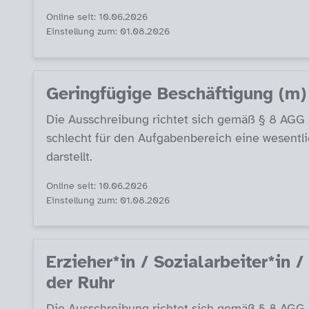
Online seit: 10.06.2026
Einstellung zum: 01.08.2026
Ge­ring­fü­g­i­ge Be­schäf­ti­gung 
Die Aus­sch­rei­bung rich­tet sich ge­mäß § 8 AGG a
sch­lecht für den Auf­ga­ben­be­reich ei­ne we­sent­li
dar­s­tellt.
Online seit: 10.06.2026
Einstellung zum: 01.08.2026
Er­zie­her*in / So­zial­ar­bei­ter*in
der Ruhr
Die Aus­sch­rei­bung rich­tet sich ge­mäß § 8 AGG a