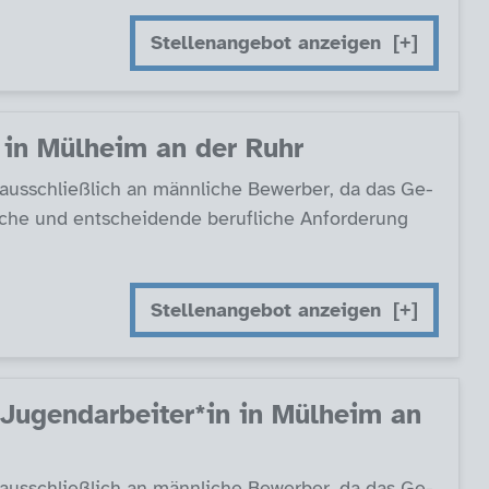
Stellenangebot anzeigen
(m) in Mül­heim an der Ruhr
us­sch­ließ­lich an männ­li­che Be­wer­ber, da das Ge­
­che und ent­schei­den­de be­ruf­li­che An­for­de­rung
Stellenangebot anzeigen
 / Ju­gend­ar­bei­ter*in in Mül­heim an
us­sch­ließ­lich an männ­li­che Be­wer­ber, da das Ge­