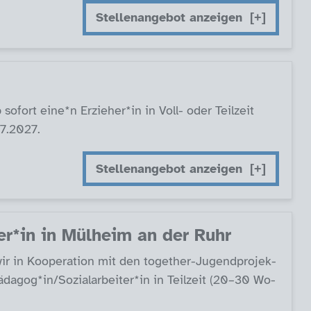
Stellenangebot anzeigen
so­fort ei­ne*n Er­zie­her*in in Voll- oder Teil­zeit
07.2027.
Stellenangebot anzeigen
i­ter*in in Mül­heim an der Ruhr
in Ko­ope­ra­ti­on mit den to­ge­ther-Ju­gend­pro­jek­
a­gog*in/So­zial­ar­bei­ter*in in Teil­zeit (20–30 Wo­