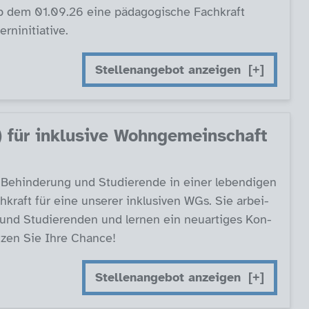
t ab dem 01.09.26 ei­ne päda­go­gi­sche Fach­kraft
in­i­tia­ti­ve.
Stellenangebot anzeigen
für in­k­lu­si­ve Wohn­ge­mein­schaft
e­hin­de­rung und Stu­die­ren­de in ei­ner le­ben­di­gen
raft für ei­ne un­se­rer in­k­lu­si­ven WGs. Sie ar­bei­
und Stu­die­ren­den und ler­nen ein neu­ar­ti­ges Kon­
­zen Sie Ih­re Chan­ce!
Stellenangebot anzeigen