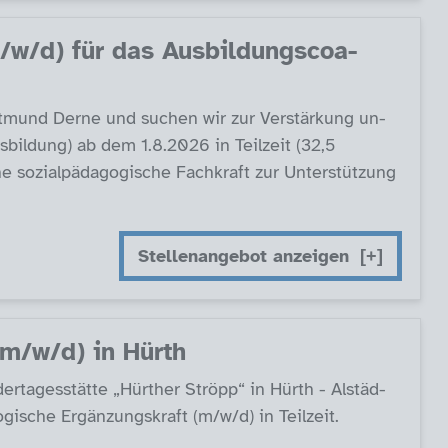
/w/d) für das Aus­bil­dungs­coa­
rt­mund Der­ne und su­chen wir zur Ver­stär­kung un­
Aus­bil­dung) ab dem 1.8.2026 in Teil­zeit (32,5
e so­zial­päda­go­gi­sche Fach­kraft zur Un­ter­stüt­zung
Stellenangebot anzeigen
 (m/w/d) in Hürth
er­ta­ges­stät­te „Hürt­her Ströp­p“ in Hürth - Al­städ­
gi­sche Er­gän­zungs­kraft (m/w/d) in Teil­zeit.