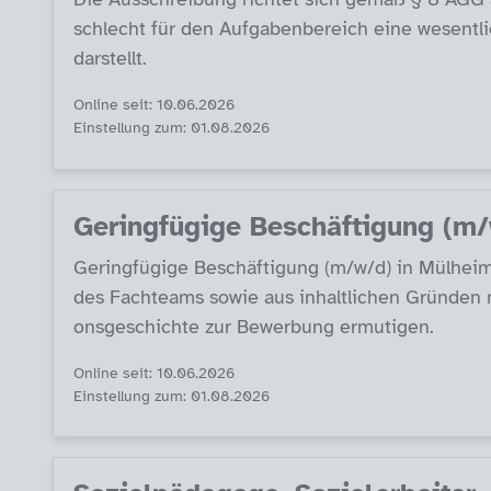
sch­lecht für den Auf­ga­ben­be­reich ei­ne we­sent­li
dar­s­tellt.
Online seit: 10.06.2026
Einstellung zum: 01.08.2026
Ge­ring­fü­g­i­ge Be­schäf­ti­gung 
Ge­ring­fü­g­i­ge Be­schäf­ti­gung (m/w/d) in Mül­hei
des Fach­teams so­wie aus in­halt­li­chen Grün­den mö
ons­ge­schich­te zur Be­wer­bung er­mu­ti­gen.
Online seit: 10.06.2026
Einstellung zum: 01.08.2026