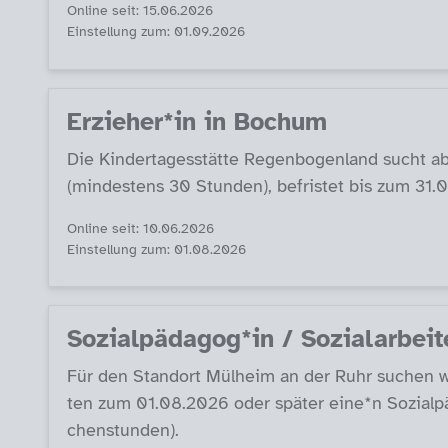
Online seit: 15.06.2026
Einstellung zum: 01.09.2026
Er­zie­her*in in Bochum
Die Kin­der­ta­ges­stät­te Re­gen­bo­gen­land sucht ab 
(min­des­tens 30 Stun­den), be­fris­tet bis zum 31.
Online seit: 10.06.2026
Einstellung zum: 01.08.2026
So­zial­päda­gog*in / So­zial­ar­be
Für den Stand­ort Mül­heim an der Ruhr su­chen wir 
ten zum 01.08.2026 oder spä­ter ei­ne*n So­zial­päd
chen­stun­den).