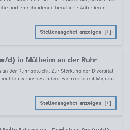
­che und ent­schei­den­de be­ruf­li­che An­for­de­rung
Stellenangebot anzeigen
(m/w/d) in Mül­heim an der Ruhr
m an der Ruhr ge­sucht. Zur Stär­kung der Di­ver­si­tät
ch­ten wir ins­be­son­de­re Fach­kräf­te mit Mi­g­ra­ti­
Stellenangebot anzeigen