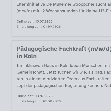
El­tern­in­i­tia­ti­ve De Mül­le­mer Ströpp­cher such
(m/w/d) mit 12 Wo­chen­stun­den für klei­ne U3-El­tern­
Online seit: 13.07.2026
Einstellung zum: 01.09.2026
Päda­go­gi­sche Fach­kraft (m/w/d) 
in Köln
Im in­k­lu­si­ven Haus in Köln le­ben Men­schen mit B
Ge­mein­schaft. Jetzt su­chen wir Sie, als päd. Fach­k
ten in ei­nem mo­ti­vier­ten Team aus Fach­kräf­ten 
zept der päda­go­gi­schen Be­g­lei­tung ken­nen. Nut
Online seit: 13.07.2026
Einstellung zum: 01.09.2026