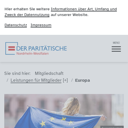
Hier erhalten Sie weitere
Informationen über Art, Umfang und
Zweck der Datennutzung
auf unserer Website.
Datenschutz
Impressum
Der Paritätische NRW
Navigation
MENÜ
Sie sind hier (Breadcrumb)
Sie sind hier:
Mitgliedschaft
Leistungen für Mitglieder
Europa
© weyo/Adobe Stock