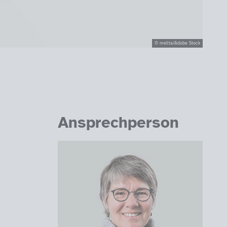
© melita/Adobe Stock
Ansprechperson