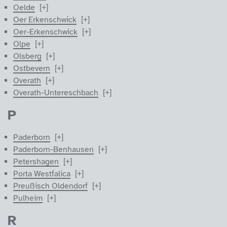
Oelde
Oer Erkenschwick
Oer-Erkenschwick
Olpe
Olsberg
Ostbevern
Overath
Overath-Untereschbach
P
Paderborn
Paderborn-Benhausen
Petershagen
Porta Westfalica
Preußisch Oldendorf
Pulheim
R