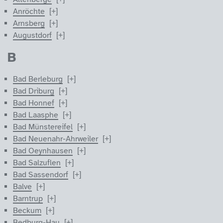
Anröchte
Arnsberg
Augustdorf
B
Bad Berleburg
Bad Driburg
Bad Honnef
Bad Laasphe
Bad Münstereifel
Bad Neuenahr-Ahrweiler
Bad Oeynhausen
Bad Salzuflen
Bad Sassendorf
Balve
Barntrup
Beckum
Bedburg-Hau