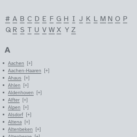
#
A
B
C
D
E
F
G
H
I
J
K
L
M
N
O
P
Q
R
S
T
U
V
W
X
Y
Z
A
Die folgenden Städte sind nach Anfangsbuchstaben sortiert.
Aachen
Aachen-Haaren
Ahaus
Ahlen
Aldenhoven
Alfter
Alpen
Alsdorf
Altena
Altenbeken
Altenberge