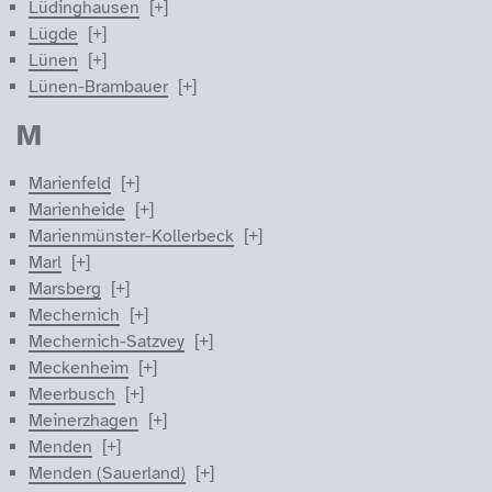
Lüdinghausen
Lügde
Lünen
Lünen-Brambauer
M
Marienfeld
Marienheide
Marienmünster-Kollerbeck
Marl
Marsberg
Mechernich
Mechernich-Satzvey
Meckenheim
Meerbusch
Meinerzhagen
Menden
Menden (Sauerland)