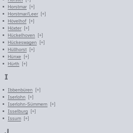
Horstmar
Horstmar/Leer
Hövelhof
Höxter
Hückelhoven
Hückeswagen
Hüllhorst
Hünxe
Hürth
I
Ibbenbüren
Iserlohn
Iserlohn-Sümmern
Isselburg
Issum
J