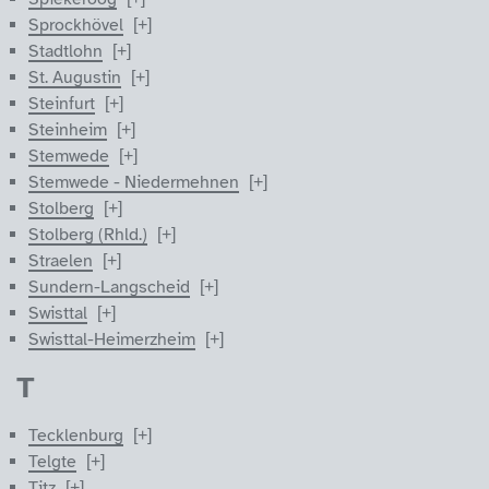
Sprockhövel
Stadtlohn
St. Augustin
Steinfurt
Steinheim
Stemwede
Stemwede - Niedermehnen
Stolberg
Stolberg (Rhld.)
Straelen
Sundern-Langscheid
Swisttal
Swisttal-Heimerzheim
T
Tecklenburg
Telgte
Titz