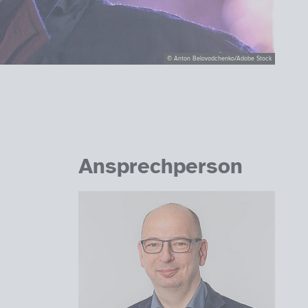
© Anton Belovodchenko/Adobe Stock
Ansprechperson