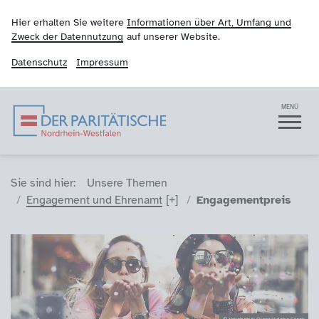
Hier erhalten Sie weitere
Informationen über Art, Umfang und
Zweck der Datennutzung
auf unserer Website.
Datenschutz
Impressum
Der Paritätische NRW
Navigation
MENÜ
Sie sind hier (Breadcrumb)
Sie sind hier:
Unsere Themen
Engagement und Ehrenamt
Engagementpreis
© Yakobchuk Olena/Adobe Stock