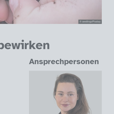
© seedlings/Pixabay
 bewirken
Ansprechpersonen