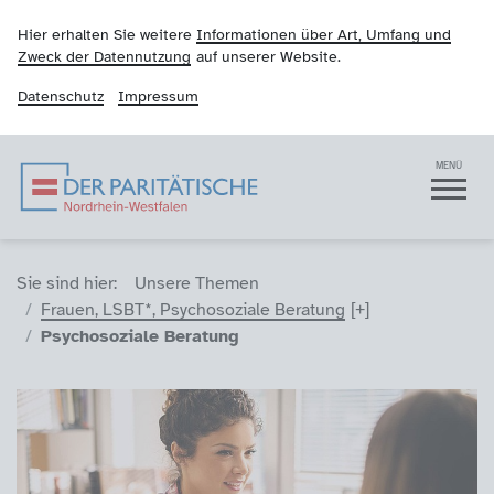
Hier erhalten Sie weitere
Informationen über Art, Umfang und
Zweck der Datennutzung
auf unserer Website.
Datenschutz
Impressum
Der Paritätische NRW
Navigation
MENÜ
Sie sind hier (Breadcrumb)
Sie sind hier:
Unsere Themen
Frauen, LSBT*, Psychosoziale Beratung
Psychosoziale Beratung