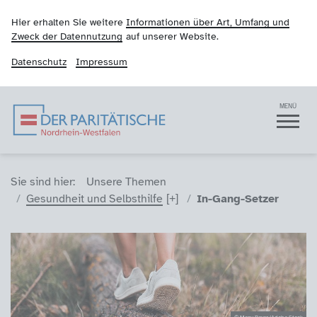
Hier erhalten Sie weitere
Informationen über Art, Umfang und
Zweck der Datennutzung
auf unserer Website.
Datenschutz
Impressum
Der Paritätische NRW
Navigation
MENÜ
Sie sind hier (Breadcrumb)
Sie sind hier:
Unsere Themen
Gesundheit und Selbsthilfe
In-Gang-Setzer
© Manu Reyes/Adobe Stock