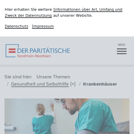
Hier erhalten Sie weitere
Informationen über Art, Umfang und
Zweck der Datennutzung
auf unserer Website.
Datenschutz
Impressum
Der Paritätische NRW
Navigation
MENÜ
Sie sind hier (Breadcrumb)
Sie sind hier:
Unsere Themen
Gesundheit und Selbsthilfe
Krankenhäuser
© Jacob Lund/Adobe Stock