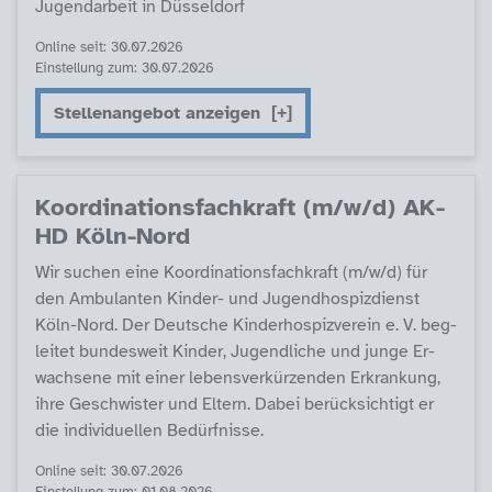
Ju­gend­ar­beit in Düs­sel­dorf
Online seit: 30.07.2026
Einstellung zum: 30.07.2026
Stellenangebot anzeigen
Ko­or­di­na­ti­ons­fach­kraft (m/w/d) AK­
HD Köln-Nord
Wir su­chen ei­ne Ko­or­di­na­ti­ons­fach­kraft (m/w/d) für
den Am­bu­lan­ten Kin­der- und Ju­gend­ho­spiz­di­enst
Köln-Nord. Der Deut­sche Kin­der­ho­spiz­ve­r­ein e. V. be­g­
lei­tet bun­des­weit Kin­der, Ju­gend­li­che und jun­ge Er­
wach­se­ne mit ei­ner le­bens­ver­kür­zen­den Er­kran­kung,
ih­re Ge­schwis­ter und El­tern. Da­bei be­rück­sich­tigt er
die in­di­vi­du­el­len Be­dürf­nis­se.
Online seit: 30.07.2026