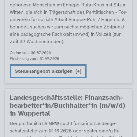
ge­hör­lo­se Men­schen im En­ne­pe-Ruhr-Kreis mit Sitz in
Wit­ten, die sich in Trä­ger­schaft des Pa­ri­tä­ti­schen - För­
der­ve­r­ein für so­zia­le Ar­beit En­ne­pe-Ruhr / Ha­gen e. V.
be­fin­det, su­chen wir zum nächst mög­li­chen Zeit­punkt
ei­ne päda­go­gi­sche Fach­kraft (m/w/d) in Voll­zeit (zur
Zeit 39 Wo­chen­stun­den).
Online seit: 30.07.2026
Einstellung zum: 01.09.2026
Stellenangebot anzeigen
Lan­des­ge­schäfts­s­tel­le: Fi­nanz­sach­
be­ar­bei­ter*in/Buch­hal­ter*in (m/w/d)
in Wup­per­tal
Der pro fa­mi­lia LV NRW sucht für sei­ne Lan­des­ge­
schäfts­s­tel­le zum 01.10.2026 oder spä­ter ei­ne/n Fi­