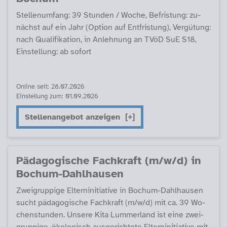
Stel­len­um­fang: 39 Stun­den / Wo­che, Be­fris­tung: zu­
nächst auf ein Jahr (Op­ti­on auf Ent­fris­tung), Ver­gü­tung:
nach Qua­li­fi­ka­ti­on, in An­leh­nung an TVöD SuE S18,
Ein­stel­lung: ab so­fort
Online seit: 28.07.2026
Einstellung zum: 01.09.2026
Stellenangebot anzeigen
Päda­go­gi­sche Fach­kraft (m/w/d) in
Bochum-Dahl­hau­sen
Zwei­grup­pi­ge El­tern­in­i­tia­ti­ve in Bochum-Dahl­hau­sen
sucht päda­go­gi­sche Fach­kraft (m/w/d) mit ca. 39 Wo­
chen­stun­den. Un­se­re Ki­ta Lum­mer­land ist ei­ne zwei­