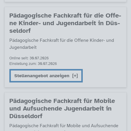
Päda­go­gi­sche Fach­kraft für die Of­fe­
ne Kin­der- und Ju­gend­ar­beit in Düs­
sel­dorf
Päda­go­gi­sche Fach­kraft für die Of­fe­ne Kin­der- und
Ju­gend­ar­beit
Online seit: 30.07.2026
Einstellung zum: 30.07.2026
Stellenangebot anzeigen
Päda­go­gi­sche Fach­kraft für Mo­bi­le
und Auf­su­chen­de Ju­gend­ar­beit in
Düs­sel­dorf
Päda­go­gi­sche Fach­kraft für Mo­bi­le und Auf­su­chen­de