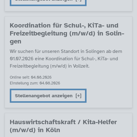
Ko­or­di­na­ti­on für Schul-, Ki­Ta- und
Frei­zeit­be­g­lei­tung (m/w/d) in So­lin­
gen
Wir su­chen für un­se­ren Stand­ort in So­lin­gen ab dem
01.07.2026 ei­ne Ko­or­di­na­ti­on für Schul-, Ki­Ta- und
Frei­zeit­be­g­lei­tung (m/w/d) in Voll­zeit.
Online seit: 04.08.2026
Einstellung zum: 04.08.2026
Stellenangebot anzeigen
Haus­wirt­schafts­kraft / Ki­ta-Hel­fer
(m/w/d) in Köln