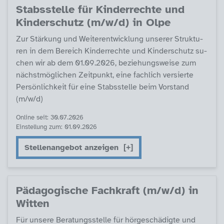
Stabs­s­tel­le für Kin­der­rech­te und
Kin­der­schutz (m/w/d) in Ol­pe
Zur Stär­kung und Wei­ter­ent­wick­lung un­se­rer Struk­tu­
ren in dem Be­reich Kin­der­rech­te und Kin­der­schutz su­
chen wir ab dem 01.09.2026, be­zie­hungs­wei­se zum
nächst­mög­li­chen Zeit­punkt, ei­ne fach­lich ver­sier­te
Per­sön­lich­keit für ei­ne Stabs­s­tel­le beim Vor­stand
(m/w/d)
Online seit: 30.07.2026
Einstellung zum: 01.09.2026
Stellenangebot anzeigen
Päda­go­gi­sche Fach­kraft (m/w/d) in
Wit­ten
Für un­se­re Be­ra­tungs­s­tel­le für hör­ge­schä­d­ig­te und