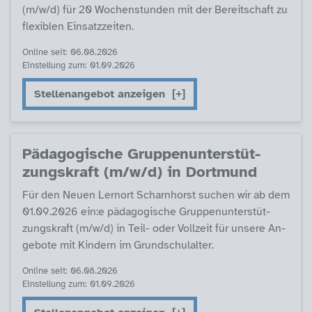
(m/w/d) für 20 Wo­chen­stun­den mit der Be­reit­schaft zu
fle­xi­b­len Ein­satz­zei­ten.
Online seit: 06.08.2026
Einstellung zum: 01.09.2026
Stellenangebot anzeigen
Päda­go­gi­sche Grup­pen­un­ter­stüt­
zungs­kraft (m/w/d) in Dort­mund
Für den Neu­en Lern­ort Scharn­horst su­chen wir ab dem
01.09.2026 ein:e päda­go­gi­sche Grup­pen­un­ter­stüt­
zungs­kraft (m/w/d) in Teil- oder Voll­zeit für un­se­re An­
ge­bo­te mit Kin­dern im Grund­schulal­ter.
Online seit: 06.08.2026
Einstellung zum: 01.09.2026