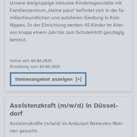
Un­se­re drei­grup­pi­ge in­k­lu­si­ve Kin­der­ta­ges­stät­te mit
Fa­mi­li­en­zen­trum „klei­ne pän­z“ be­fin­det sich in der fa­
mi­li­en­f­reund­li­chen und au­to­f­rei­en Sied­lung in Köln
Nip­pes. In der Ein­rich­tung wer­den 45 Kin­der im Al­ter
von knapp ei­nem Jahr bis zum Schu­lein­tritt ganz­tä­g­ig
be­t­reut.
Online seit: 04.08.2026
Einstellung zum: 04.08.2026
Stellenangebot anzeigen
As­sis­tenz­kraft (m/w/d) in Düs­sel­
dorf
As­sis­tenz­kräf­te (m/w/d) im Am­bu­lant Be­t­reu­ten Woh­
nen ge­sucht.