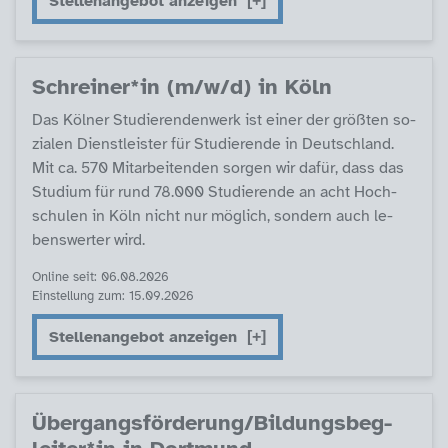
Stellenangebot anzeigen
Sch­r­ei­ner*in (m/w/d) in Köln
Das Köl­ner Stu­die­ren­den­werk ist ei­ner der größ­ten so­
zia­len Di­enst­leis­ter für Stu­die­ren­de in Deut­sch­land.
Mit ca. 570 Mit­ar­bei­ten­den sor­gen wir da­für, dass das
Stu­di­um für rund 78.000 Stu­die­ren­de an acht Hoch­
schu­len in Köln nicht nur mög­lich, son­dern auch le­
bens­wer­ter wird.
Online seit: 06.08.2026
Einstellung zum: 15.09.2026
Stellenangebot anzeigen
Über­gangs­för­de­rung/Bil­dungs­be­g­