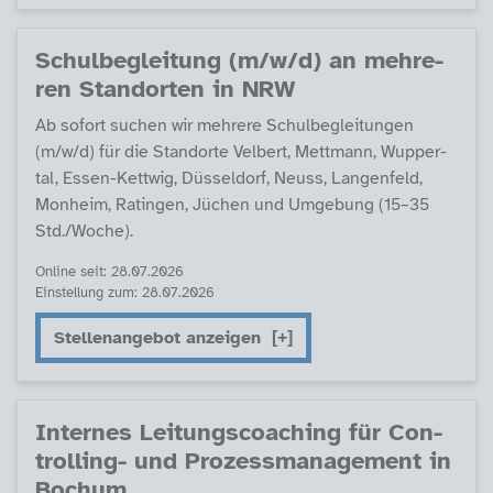
Schul­be­g­lei­tung (m/w/d) an meh­re­
ren Stand­or­ten in NRW
Ab so­fort su­chen wir meh­re­re Schul­be­g­lei­tun­gen
(m/w/d) für die Stand­or­te Vel­bert, Mett­mann, Wup­per­
tal, Es­sen-Kett­wig, Düs­sel­dorf, Neuss, Lan­gen­feld,
Mon­heim, Ra­tin­gen, Jüchen und Um­ge­bung (15–35
Std./Wo­che).
Online seit: 28.07.2026
Einstellung zum: 28.07.2026
Stellenangebot anzeigen
In­ter­nes Lei­tungs­coa­ching für Con­
trol­ling- und Pro­zess­ma­na­ge­ment in
Bochum