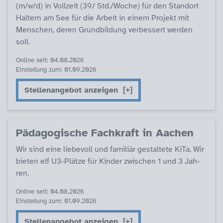
(m/w/d) in Voll­zeit (39/ Std./Wo­che) für den Stand­ort
Hal­tern am See für die Ar­beit in ei­nem Pro­jekt mit
Men­schen, de­ren Grund­bil­dung ver­bes­sert wer­den
soll.
Online seit: 04.08.2026
Einstellung zum: 01.09.2026
Stellenangebot anzeigen
Päda­go­gi­sche Fach­kraft in Aa­chen
Wir sind ei­ne lie­be­voll und fa­mi­li­är ge­stal­te­te Ki­Ta. Wir
bie­ten elf U3-Plät­ze für Kin­der zwi­schen 1 und 3 Jah­
ren.
Online seit: 04.08.2026
Einstellung zum: 01.09.2026
Stellenangebot anzeigen