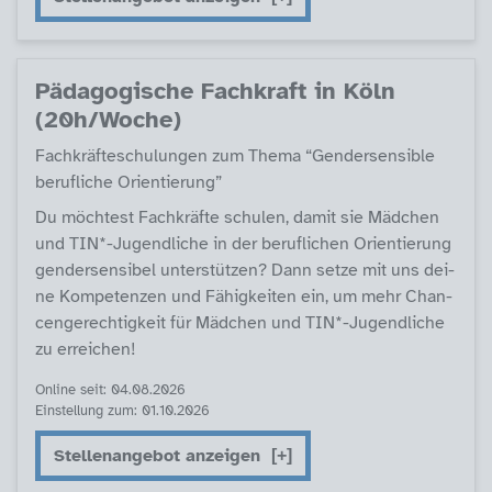
Päda­go­gi­sche Fach­kraft in Köln
(20h/Wo­che)
Fach­kräf­te­schu­lun­gen zum The­ma “Gen­der­sen­si­b­le
be­ruf­li­che Ori­en­tie­rung”
Du möch­test Fach­kräf­te schu­len, da­mit sie Mäd­chen
und TIN*-Ju­gend­li­che in der be­ruf­li­chen Ori­en­tie­rung
gen­der­sen­si­bel un­ter­stüt­zen? Dann set­ze mit uns dei­
ne Kom­pe­ten­zen und Fähig­kei­ten ein, um mehr Chan­
cen­ge­rech­tig­keit für Mäd­chen und TIN*-Ju­gend­li­che
zu er­rei­chen!
Online seit: 04.08.2026
Einstellung zum: 01.10.2026
Stellenangebot anzeigen