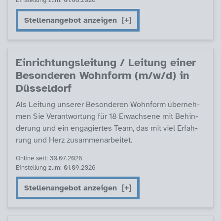
Einstellung zum: 01.08.2026
Stellenangebot anzeigen
Ein­rich­tungs­lei­tung / Lei­tung ei­ner
Be­son­de­ren Wohn­form (m/w/d) in
Düs­sel­dorf
Als Lei­tung un­se­rer Be­son­de­ren Wohn­form über­neh­
men Sie Ver­ant­wor­tung für 18 Er­wach­se­ne mit Be­hin­
de­rung und ein en­ga­gier­tes Team, das mit viel Er­fah­
rung und Herz zu­sam­men­ar­bei­tet.
Online seit: 30.07.2026
Einstellung zum: 01.09.2026
Stellenangebot anzeigen