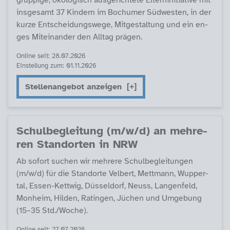
grup­pi­ge, öko­lo­gisch aus­ge­rich­te­te El­tern­in­i­tia­ti­ve mit
ins­ge­s­amt 37 Kin­dern im Bochu­mer Süd­wes­ten, in der
kur­ze Ent­schei­dungs­we­ge, Mit­ge­stal­tung und ein en­
ges Mit­ein­an­der den All­tag prä­gen.
Online seit: 28.07.2026
Einstellung zum: 01.11.2026
Stellenangebot anzeigen
Schul­be­g­lei­tung (m/w/d) an meh­re­
ren Stand­or­ten in NRW
Ab so­fort su­chen wir meh­re­re Schul­be­g­lei­tun­gen
(m/w/d) für die Stand­or­te Vel­bert, Mett­mann, Wup­per­
tal, Es­sen-Kett­wig, Düs­sel­dorf, Neuss, Lan­gen­feld,
Mon­heim, Hil­den, Ra­tin­gen, Jüchen und Um­ge­bung
(15–35 Std./Wo­che).
Online seit: 27.07.2026