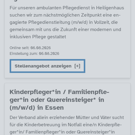
Für un­se­ren am­bu­lan­ten Pf­le­ge­di­enst in Hei­li­gen­haus
su­chen wir zum nächst­mög­li­chen Zeit­punkt ei­ne en­
ga­gier­te Pf­le­ge­di­enst­lei­tung (m/w/d) in Voll­zeit, die
ge­mein­sam mit uns die Zu­kunft ei­ner mo­der­nen und
in­k­lu­si­ven Pf­le­ge ge­stal­tet
Online seit: 06.08.2026
Einstellung zum: 06.08.2026
Stellenangebot anzeigen
Kin­derpf­le­ger*in / Fa­mi­li­enpf­le­
ger*in oder Que­r­ein­s­tei­ger* in
(m/w/d) in Es­sen
Der Ver­band al­lein er­zie­hen­der Müt­ter und Vä­ter sucht
für die Kin­der­be­t­reu­ung im Not­fall ei­ne/n Kin­derpf­le­
ger*in/ Fa­mi­li­enpf­le­ger*in oder Que­r­ein­s­tei­ger*in