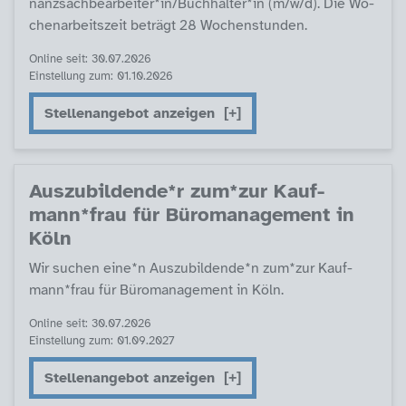
nanz­sach­be­ar­bei­ter*in/Buch­hal­ter*in (m/w/d). Die Wo­
chen­ar­beits­zeit be­trägt 28 Wo­chen­stun­den.
Online seit: 30.07.2026
Einstellung zum: 01.10.2026
Stellenangebot anzeigen
Aus­zu­bil­den­de*r zum*zur Kauf­
mann*frau für Büro­ma­na­ge­ment in
Köln
Wir su­chen ei­ne*n Aus­zu­bil­den­de*n zum*zur Kauf­
mann*frau für Büro­ma­na­ge­ment in Köln.
Online seit: 30.07.2026
Einstellung zum: 01.09.2027
Stellenangebot anzeigen