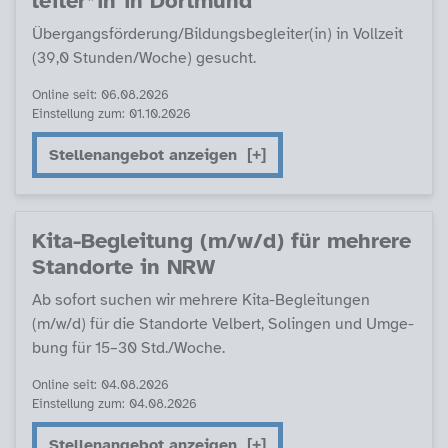
lei­ter*in in Dort­mund
Über­gangs­för­de­rung/Bil­dungs­be­g­lei­ter(in) in Voll­zeit
(39,0 Stun­­den/Wo­che) ge­sucht.
Online seit: 06.08.2026
Einstellung zum: 01.10.2026
Stellenangebot anzeigen
Ki­ta-Be­g­lei­tung (m/w/d) für meh­re­re
Stand­or­te in NRW
Ab so­fort su­chen wir meh­re­re Ki­ta-Be­g­lei­tun­gen
(m/w/d) für die Stand­or­te Vel­bert, So­lin­gen und Um­ge­
bung für 15–30 Std./Wo­che.
Online seit: 04.08.2026
Einstellung zum: 04.08.2026
Stellenangebot anzeigen