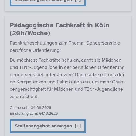
Päda­go­gi­sche Fach­kraft in Köln
(20h/Wo­che)
Fach­kräf­te­schu­lun­gen zum The­ma “Gen­der­sen­si­b­le
be­ruf­li­che Ori­en­tie­rung”
Du möch­test Fach­kräf­te schu­len, da­mit sie Mäd­chen
und TIN*-Ju­gend­li­che in der be­ruf­li­chen Ori­en­tie­rung
gen­der­sen­si­bel un­ter­stüt­zen? Dann set­ze mit uns dei­
ne Kom­pe­ten­zen und Fähig­kei­ten ein, um mehr Chan­
cen­ge­rech­tig­keit für Mäd­chen und TIN*-Ju­gend­li­che
zu er­rei­chen!
Online seit: 04.08.2026
Einstellung zum: 01.10.2026
Stellenangebot anzeigen