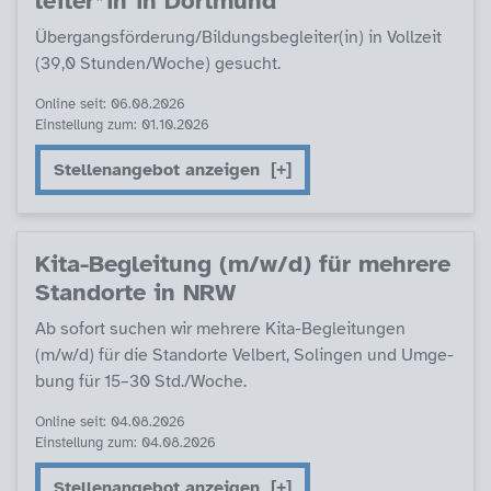
lei­ter*in in Dort­mund
Über­gangs­för­de­rung/Bil­dungs­be­g­lei­ter(in) in Voll­zeit
(39,0 Stun­­den/Wo­che) ge­sucht.
Online seit: 06.08.2026
Einstellung zum: 01.10.2026
Stellenangebot anzeigen
Ki­ta-Be­g­lei­tung (m/w/d) für meh­re­re
Stand­or­te in NRW
Ab so­fort su­chen wir meh­re­re Ki­ta-Be­g­lei­tun­gen
(m/w/d) für die Stand­or­te Vel­bert, So­lin­gen und Um­ge­
bung für 15–30 Std./Wo­che.
Online seit: 04.08.2026
Einstellung zum: 04.08.2026
Stellenangebot anzeigen