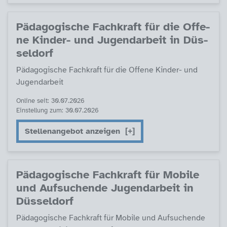
Päda­go­gi­sche Fach­kraft für die Of­fe­
ne Kin­der- und Ju­gend­ar­beit in Düs­
sel­dorf
Päda­go­gi­sche Fach­kraft für die Of­fe­ne Kin­der- und
Ju­gend­ar­beit
Online seit: 30.07.2026
Einstellung zum: 30.07.2026
Stellenangebot anzeigen
Päda­go­gi­sche Fach­kraft für Mo­bi­le
und Auf­su­chen­de Ju­gend­ar­beit in
Düs­sel­dorf
Päda­go­gi­sche Fach­kraft für Mo­bi­le und Auf­su­chen­de