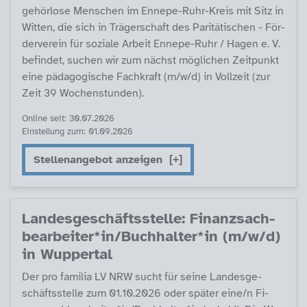
ge­hör­lo­se Men­schen im En­ne­pe-Ruhr-Kreis mit Sitz in
Wit­ten, die sich in Trä­ger­schaft des Pa­ri­tä­ti­schen - För­
der­ve­r­ein für so­zia­le Ar­beit En­ne­pe-Ruhr / Ha­gen e. V.
be­fin­det, su­chen wir zum nächst mög­li­chen Zeit­punkt
ei­ne päda­go­gi­sche Fach­kraft (m/w/d) in Voll­zeit (zur
Zeit 39 Wo­chen­stun­den).
Online seit: 30.07.2026
Einstellung zum: 01.09.2026
Stellenangebot anzeigen
Lan­des­ge­schäfts­s­tel­le: Fi­nanz­sach­
be­ar­bei­ter*in/Buch­hal­ter*in (m/w/d)
in Wup­per­tal
Der pro fa­mi­lia LV NRW sucht für sei­ne Lan­des­ge­
schäfts­s­tel­le zum 01.10.2026 oder spä­ter ei­ne/n Fi­