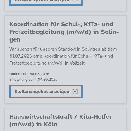
Ko­or­di­na­ti­on für Schul-, Ki­Ta- und
Frei­zeit­be­g­lei­tung (m/w/d) in So­lin­
gen
Wir su­chen für un­se­ren Stand­ort in So­lin­gen ab dem
01.07.2026 ei­ne Ko­or­di­na­ti­on für Schul-, Ki­Ta- und
Frei­zeit­be­g­lei­tung (m/w/d) in Voll­zeit.
Online seit: 04.08.2026
Einstellung zum: 04.08.2026
Stellenangebot anzeigen
Haus­wirt­schafts­kraft / Ki­ta-Hel­fer
(m/w/d) in Köln