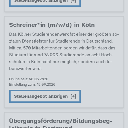
Stellenangebot anzeigen
Sch­r­ei­ner*in (m/w/d) in Köln
Das Köl­ner Stu­die­ren­den­werk ist ei­ner der größ­ten so­
zia­len Di­enst­leis­ter für Stu­die­ren­de in Deut­sch­land.
Mit ca. 570 Mit­ar­bei­ten­den sor­gen wir da­für, dass das
Stu­di­um für rund 78.000 Stu­die­ren­de an acht Hoch­
schu­len in Köln nicht nur mög­lich, son­dern auch le­
bens­wer­ter wird.
Online seit: 06.08.2026
Einstellung zum: 15.09.2026
Stellenangebot anzeigen
Über­gangs­för­de­rung/Bil­dungs­be­g­