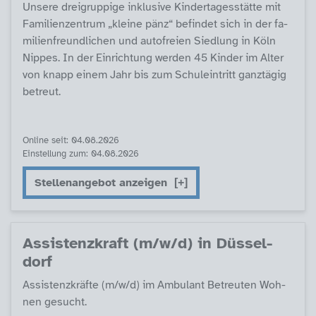
Un­se­re drei­grup­pi­ge in­k­lu­si­ve Kin­der­ta­ges­stät­te mit
Fa­mi­li­en­zen­trum „klei­ne pän­z“ be­fin­det sich in der fa­
mi­li­en­f­reund­li­chen und au­to­f­rei­en Sied­lung in Köln
Nip­pes. In der Ein­rich­tung wer­den 45 Kin­der im Al­ter
von knapp ei­nem Jahr bis zum Schu­lein­tritt ganz­tä­g­ig
be­t­reut.
Online seit: 04.08.2026
Einstellung zum: 04.08.2026
Stellenangebot anzeigen
As­sis­tenz­kraft (m/w/d) in Düs­sel­
dorf
As­sis­tenz­kräf­te (m/w/d) im Am­bu­lant Be­t­reu­ten Woh­
nen ge­sucht.