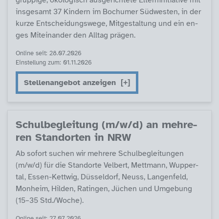
grup­pi­ge, öko­lo­gisch aus­ge­rich­te­te El­tern­in­i­tia­ti­ve mit
ins­ge­s­amt 37 Kin­dern im Bochu­mer Süd­wes­ten, in der
kur­ze Ent­schei­dungs­we­ge, Mit­ge­stal­tung und ein en­
ges Mit­ein­an­der den All­tag prä­gen.
Online seit: 28.07.2026
Einstellung zum: 01.11.2026
Stellenangebot anzeigen
Schul­be­g­lei­tung (m/w/d) an meh­re­
ren Stand­or­ten in NRW
Ab so­fort su­chen wir meh­re­re Schul­be­g­lei­tun­gen
(m/w/d) für die Stand­or­te Vel­bert, Mett­mann, Wup­per­
tal, Es­sen-Kett­wig, Düs­sel­dorf, Neuss, Lan­gen­feld,
Mon­heim, Hil­den, Ra­tin­gen, Jüchen und Um­ge­bung
(15–35 Std./Wo­che).
Online seit: 27.07.2026