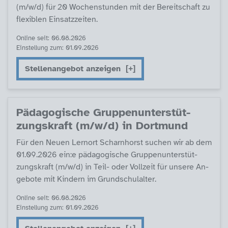
(m/w/d) für 20 Wo­chen­stun­den mit der Be­reit­schaft zu
fle­xi­b­len Ein­satz­zei­ten.
Online seit: 06.08.2026
Einstellung zum: 01.09.2026
Stellenangebot anzeigen
Päda­go­gi­sche Grup­pen­un­ter­stüt­
zungs­kraft (m/w/d) in Dort­mund
Für den Neu­en Lern­ort Scharn­horst su­chen wir ab dem
01.09.2026 ein:e päda­go­gi­sche Grup­pen­un­ter­stüt­
zungs­kraft (m/w/d) in Teil- oder Voll­zeit für un­se­re An­
ge­bo­te mit Kin­dern im Grund­schulal­ter.
Online seit: 06.08.2026
Einstellung zum: 01.09.2026