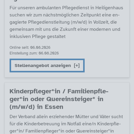
Für un­se­ren am­bu­lan­ten Pf­le­ge­di­enst in Hei­li­gen­haus
su­chen wir zum nächst­mög­li­chen Zeit­punkt ei­ne en­
ga­gier­te Pf­le­ge­di­enst­lei­tung (m/w/d) in Voll­zeit, die
ge­mein­sam mit uns die Zu­kunft ei­ner mo­der­nen und
in­k­lu­si­ven Pf­le­ge ge­stal­tet
Online seit: 06.08.2026
Einstellung zum: 06.08.2026
Stellenangebot anzeigen
Kin­derpf­le­ger*in / Fa­mi­li­enpf­le­
ger*in oder Que­r­ein­s­tei­ger* in
(m/w/d) in Es­sen
Der Ver­band al­lein er­zie­hen­der Müt­ter und Vä­ter sucht
für die Kin­der­be­t­reu­ung im Not­fall ei­ne/n Kin­derpf­le­
ger*in/ Fa­mi­li­enpf­le­ger*in oder Que­r­ein­s­tei­ger*in