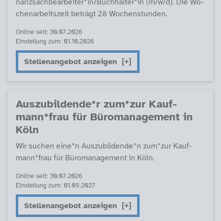
nanz­sach­be­ar­bei­ter*in/Buch­hal­ter*in (m/w/d). Die Wo­
chen­ar­beits­zeit be­trägt 28 Wo­chen­stun­den.
Online seit: 30.07.2026
Einstellung zum: 01.10.2026
Stellenangebot anzeigen
Aus­zu­bil­den­de*r zum*zur Kauf­
mann*frau für Büro­ma­na­ge­ment in
Köln
Wir su­chen ei­ne*n Aus­zu­bil­den­de*n zum*zur Kauf­
mann*frau für Büro­ma­na­ge­ment in Köln.
Online seit: 30.07.2026
Einstellung zum: 01.09.2027
Stellenangebot anzeigen