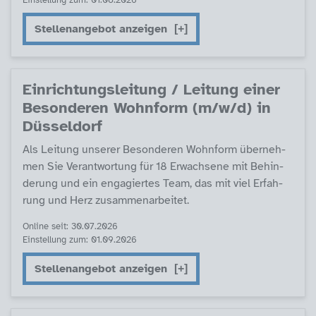
Einstellung zum: 01.08.2026
Stellenangebot anzeigen
Ein­rich­tungs­lei­tung / Lei­tung ei­ner
Be­son­de­ren Wohn­form (m/w/d) in
Düs­sel­dorf
Als Lei­tung un­se­rer Be­son­de­ren Wohn­form über­neh­
men Sie Ver­ant­wor­tung für 18 Er­wach­se­ne mit Be­hin­
de­rung und ein en­ga­gier­tes Team, das mit viel Er­fah­
rung und Herz zu­sam­men­ar­bei­tet.
Online seit: 30.07.2026
Einstellung zum: 01.09.2026
Stellenangebot anzeigen