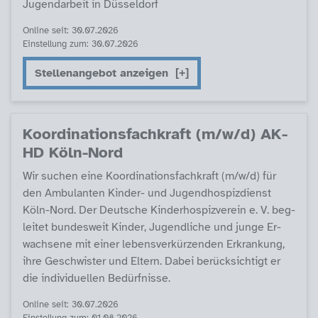
Ju­gend­ar­beit in Düs­sel­dorf
Online seit: 30.07.2026
Einstellung zum: 30.07.2026
Stellenangebot anzeigen
Ko­or­di­na­ti­ons­fach­kraft (m/w/d) AK­
HD Köln-Nord
Wir su­chen ei­ne Ko­or­di­na­ti­ons­fach­kraft (m/w/d) für
den Am­bu­lan­ten Kin­der- und Ju­gend­ho­spiz­di­enst
Köln-Nord. Der Deut­sche Kin­der­ho­spiz­ve­r­ein e. V. be­g­
lei­tet bun­des­weit Kin­der, Ju­gend­li­che und jun­ge Er­
wach­se­ne mit ei­ner le­bens­ver­kür­zen­den Er­kran­kung,
ih­re Ge­schwis­ter und El­tern. Da­bei be­rück­sich­tigt er
die in­di­vi­du­el­len Be­dürf­nis­se.
Online seit: 30.07.2026