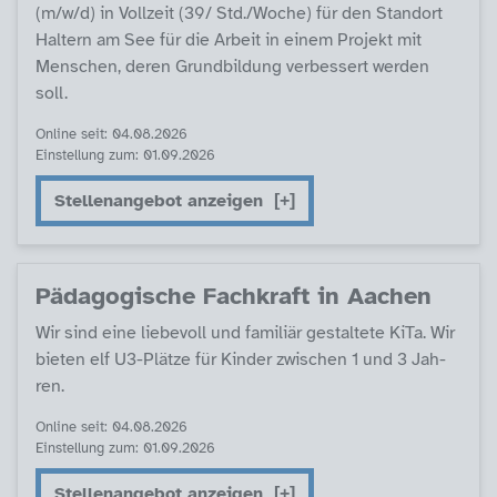
(m/w/d) in Voll­zeit (39/ Std./Wo­che) für den Stand­ort
Hal­tern am See für die Ar­beit in ei­nem Pro­jekt mit
Men­schen, de­ren Grund­bil­dung ver­bes­sert wer­den
soll.
Online seit: 04.08.2026
Einstellung zum: 01.09.2026
Stellenangebot anzeigen
Päda­go­gi­sche Fach­kraft in Aa­chen
Wir sind ei­ne lie­be­voll und fa­mi­li­är ge­stal­te­te Ki­Ta. Wir
bie­ten elf U3-Plät­ze für Kin­der zwi­schen 1 und 3 Jah­
ren.
Online seit: 04.08.2026
Einstellung zum: 01.09.2026
Stellenangebot anzeigen