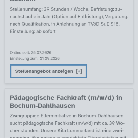
Stel­len­um­fang: 39 Stun­den / Wo­che, Be­fris­tung: zu­
nächst auf ein Jahr (Op­ti­on auf Ent­fris­tung), Ver­gü­tung:
nach Qua­li­fi­ka­ti­on, in An­leh­nung an TVöD SuE S18,
Ein­stel­lung: ab so­fort
Online seit: 28.07.2026
Einstellung zum: 01.09.2026
Stellenangebot anzeigen
Päda­go­gi­sche Fach­kraft (m/w/d) in
Bochum-Dahl­hau­sen
Zwei­grup­pi­ge El­tern­in­i­tia­ti­ve in Bochum-Dahl­hau­sen
sucht päda­go­gi­sche Fach­kraft (m/w/d) mit ca. 39 Wo­
chen­stun­den. Un­se­re Ki­ta Lum­mer­land ist ei­ne zwei­