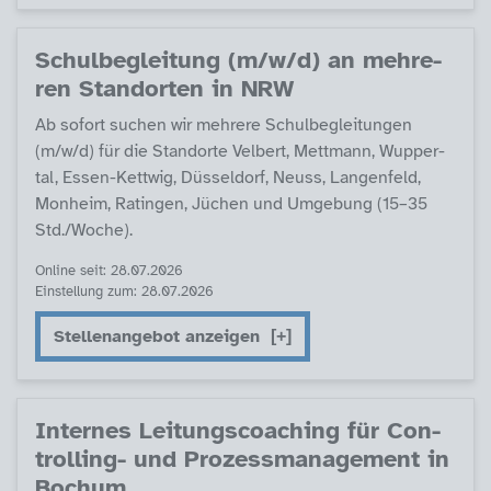
Schul­be­g­lei­tung (m/w/d) an meh­re­
ren Stand­or­ten in NRW
Ab so­fort su­chen wir meh­re­re Schul­be­g­lei­tun­gen
(m/w/d) für die Stand­or­te Vel­bert, Mett­mann, Wup­per­
tal, Es­sen-Kett­wig, Düs­sel­dorf, Neuss, Lan­gen­feld,
Mon­heim, Ra­tin­gen, Jüchen und Um­ge­bung (15–35
Std./Wo­che).
Online seit: 28.07.2026
Einstellung zum: 28.07.2026
Stellenangebot anzeigen
In­ter­nes Lei­tungs­coa­ching für Con­
trol­ling- und Pro­zess­ma­na­ge­ment in
Bochum