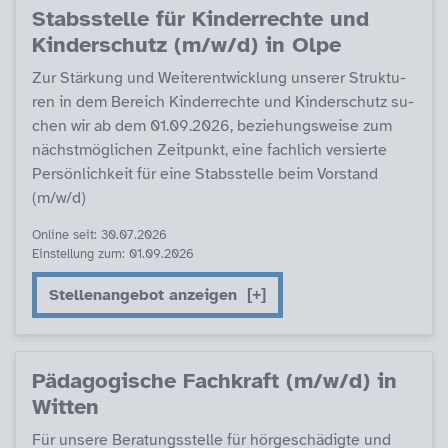
Stabs­s­tel­le für Kin­der­rech­te und
Kin­der­schutz (m/w/d) in Ol­pe
Zur Stär­kung und Wei­ter­ent­wick­lung un­se­rer Struk­tu­
ren in dem Be­reich Kin­der­rech­te und Kin­der­schutz su­
chen wir ab dem 01.09.2026, be­zie­hungs­wei­se zum
nächst­mög­li­chen Zeit­punkt, ei­ne fach­lich ver­sier­te
Per­sön­lich­keit für ei­ne Stabs­s­tel­le beim Vor­stand
(m/w/d)
Online seit: 30.07.2026
Einstellung zum: 01.09.2026
Stellenangebot anzeigen
Päda­go­gi­sche Fach­kraft (m/w/d) in
Wit­ten
Für un­se­re Be­ra­tungs­s­tel­le für hör­ge­schä­d­ig­te und