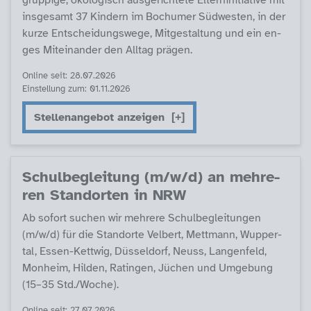
grup­pi­ge, öko­lo­gisch aus­ge­rich­te­te El­tern­in­i­tia­ti­ve mit
ins­ge­s­amt 37 Kin­dern im Bochu­mer Süd­wes­ten, in der
kur­ze Ent­schei­dungs­we­ge, Mit­ge­stal­tung und ein en­
ges Mit­ein­an­der den All­tag prä­gen.
Online seit: 28.07.2026
Einstellung zum: 01.11.2026
Stellenangebot anzeigen
Schul­be­g­lei­tung (m/w/d) an meh­re­
ren Stand­or­ten in NRW
Ab so­fort su­chen wir meh­re­re Schul­be­g­lei­tun­gen
(m/w/d) für die Stand­or­te Vel­bert, Mett­mann, Wup­per­
tal, Es­sen-Kett­wig, Düs­sel­dorf, Neuss, Lan­gen­feld,
Mon­heim, Hil­den, Ra­tin­gen, Jüchen und Um­ge­bung
(15–35 Std./Wo­che).
Online seit: 27.07.2026