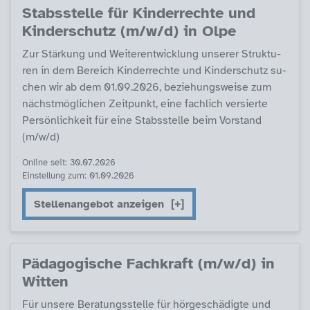
Stabs­s­tel­le für Kin­der­rech­te und
Kin­der­schutz (m/w/d) in Ol­pe
Zur Stär­kung und Wei­ter­ent­wick­lung un­se­rer Struk­tu­
ren in dem Be­reich Kin­der­rech­te und Kin­der­schutz su­
chen wir ab dem 01.09.2026, be­zie­hungs­wei­se zum
nächst­mög­li­chen Zeit­punkt, ei­ne fach­lich ver­sier­te
Per­sön­lich­keit für ei­ne Stabs­s­tel­le beim Vor­stand
(m/w/d)
Online seit: 30.07.2026
Einstellung zum: 01.09.2026
Stellenangebot anzeigen
Päda­go­gi­sche Fach­kraft (m/w/d) in
Wit­ten
Für un­se­re Be­ra­tungs­s­tel­le für hör­ge­schä­d­ig­te und