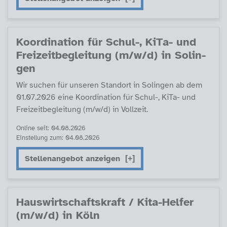
Ko­or­di­na­ti­on für Schul-, Ki­Ta- und
Frei­zeit­be­g­lei­tung (m/w/d) in So­lin­
gen
Wir su­chen für un­se­ren Stand­ort in So­lin­gen ab dem
01.07.2026 ei­ne Ko­or­di­na­ti­on für Schul-, Ki­Ta- und
Frei­zeit­be­g­lei­tung (m/w/d) in Voll­zeit.
Online seit: 04.08.2026
Einstellung zum: 04.08.2026
Stellenangebot anzeigen
Haus­wirt­schafts­kraft / Ki­ta-Hel­fer
(m/w/d) in Köln