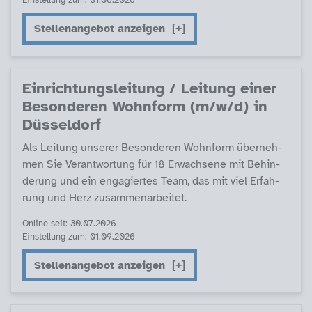
Einstellung zum: 01.08.2026
Stellenangebot anzeigen
Ein­rich­tungs­lei­tung / Lei­tung ei­ner
Be­son­de­ren Wohn­form (m/w/d) in
Düs­sel­dorf
Als Lei­tung un­se­rer Be­son­de­ren Wohn­form über­neh­
men Sie Ver­ant­wor­tung für 18 Er­wach­se­ne mit Be­hin­
de­rung und ein en­ga­gier­tes Team, das mit viel Er­fah­
rung und Herz zu­sam­men­ar­bei­tet.
Online seit: 30.07.2026
Einstellung zum: 01.09.2026
Stellenangebot anzeigen