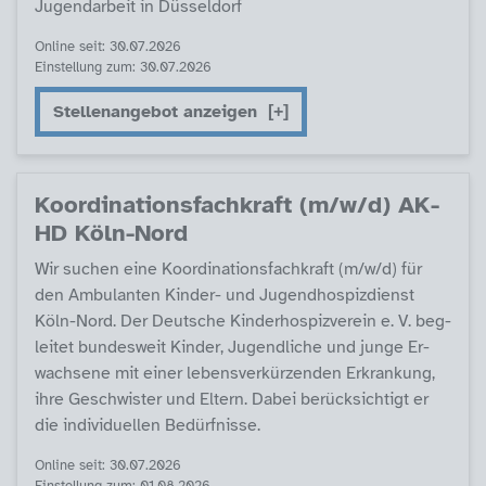
Ju­gend­ar­beit in Düs­sel­dorf
Online seit: 30.07.2026
Einstellung zum: 30.07.2026
Stellenangebot anzeigen
Ko­or­di­na­ti­ons­fach­kraft (m/w/d) AK­
HD Köln-Nord
Wir su­chen ei­ne Ko­or­di­na­ti­ons­fach­kraft (m/w/d) für
den Am­bu­lan­ten Kin­der- und Ju­gend­ho­spiz­di­enst
Köln-Nord. Der Deut­sche Kin­der­ho­spiz­ve­r­ein e. V. be­g­
lei­tet bun­des­weit Kin­der, Ju­gend­li­che und jun­ge Er­
wach­se­ne mit ei­ner le­bens­ver­kür­zen­den Er­kran­kung,
ih­re Ge­schwis­ter und El­tern. Da­bei be­rück­sich­tigt er
die in­di­vi­du­el­len Be­dürf­nis­se.
Online seit: 30.07.2026