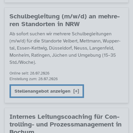
Schul­be­g­lei­tung (m/w/d) an meh­re­
ren Stand­or­ten in NRW
Ab so­fort su­chen wir meh­re­re Schul­be­g­lei­tun­gen
(m/w/d) für die Stand­or­te Vel­bert, Mett­mann, Wup­per­
tal, Es­sen-Kett­wig, Düs­sel­dorf, Neuss, Lan­gen­feld,
Mon­heim, Ra­tin­gen, Jüchen und Um­ge­bung (15–35
Std./Wo­che).
Online seit: 28.07.2026
Einstellung zum: 28.07.2026
Stellenangebot anzeigen
In­ter­nes Lei­tungs­coa­ching für Con­
trol­ling- und Pro­zess­ma­na­ge­ment in
Bochum