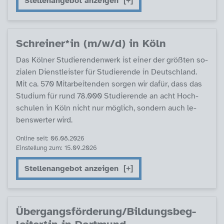
Stellenangebot anzeigen
Sch­r­ei­ner*in (m/w/d) in Köln
Das Köl­ner Stu­die­ren­den­werk ist ei­ner der größ­ten so­
zia­len Di­enst­leis­ter für Stu­die­ren­de in Deut­sch­land.
Mit ca. 570 Mit­ar­bei­ten­den sor­gen wir da­für, dass das
Stu­di­um für rund 78.000 Stu­die­ren­de an acht Hoch­
schu­len in Köln nicht nur mög­lich, son­dern auch le­
bens­wer­ter wird.
Online seit: 06.08.2026
Einstellung zum: 15.09.2026
Stellenangebot anzeigen
Über­gangs­för­de­rung/Bil­dungs­be­g­