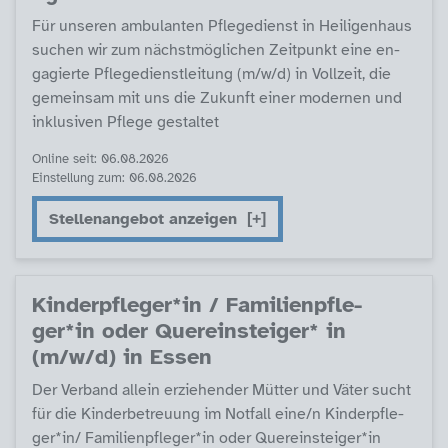
Für un­se­ren am­bu­lan­ten Pf­le­ge­di­enst in Hei­li­gen­haus
su­chen wir zum nächst­mög­li­chen Zeit­punkt ei­ne en­
ga­gier­te Pf­le­ge­di­enst­lei­tung (m/w/d) in Voll­zeit, die
ge­mein­sam mit uns die Zu­kunft ei­ner mo­der­nen und
in­k­lu­si­ven Pf­le­ge ge­stal­tet
Online seit: 06.08.2026
Einstellung zum: 06.08.2026
Stellenangebot anzeigen
Kin­derpf­le­ger*in / Fa­mi­li­enpf­le­
ger*in oder Que­r­ein­s­tei­ger* in
(m/w/d) in Es­sen
Der Ver­band al­lein er­zie­hen­der Müt­ter und Vä­ter sucht
für die Kin­der­be­t­reu­ung im Not­fall ei­ne/n Kin­derpf­le­
ger*in/ Fa­mi­li­enpf­le­ger*in oder Que­r­ein­s­tei­ger*in