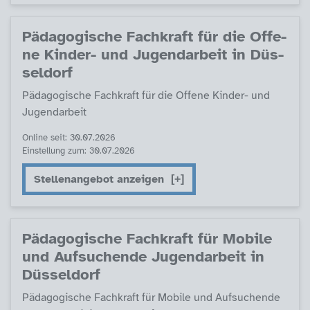
Päda­go­gi­sche Fach­kraft für die Of­fe­
ne Kin­der- und Ju­gend­ar­beit in Düs­
sel­dorf
Päda­go­gi­sche Fach­kraft für die Of­fe­ne Kin­der- und
Ju­gend­ar­beit
Online seit: 30.07.2026
Einstellung zum: 30.07.2026
Stellenangebot anzeigen
Päda­go­gi­sche Fach­kraft für Mo­bi­le
und Auf­su­chen­de Ju­gend­ar­beit in
Düs­sel­dorf
Päda­go­gi­sche Fach­kraft für Mo­bi­le und Auf­su­chen­de