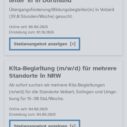
lei­ter*in in Dort­mund
Über­gangs­för­de­rung/Bil­dungs­be­g­lei­ter(in) in Voll­zeit
(39,0 Stun­­den/Wo­che) ge­sucht.
Online seit: 06.08.2026
Einstellung zum: 01.10.2026
Stellenangebot anzeigen
Ki­ta-Be­g­lei­tung (m/w/d) für meh­re­re
Stand­or­te in NRW
Ab so­fort su­chen wir meh­re­re Ki­ta-Be­g­lei­tun­gen
(m/w/d) für die Stand­or­te Vel­bert, So­lin­gen und Um­ge­
bung für 15–30 Std./Wo­che.
Online seit: 04.08.2026
Einstellung zum: 04.08.2026
Stellenangebot anzeigen