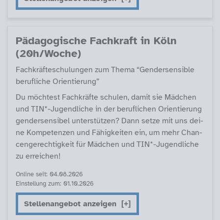
Päda­go­gi­sche Fach­kraft in Köln
(20h/Wo­che)
Fach­kräf­te­schu­lun­gen zum The­ma “Gen­der­sen­si­b­le
be­ruf­li­che Ori­en­tie­rung”
Du möch­test Fach­kräf­te schu­len, da­mit sie Mäd­chen
und TIN*-Ju­gend­li­che in der be­ruf­li­chen Ori­en­tie­rung
gen­der­sen­si­bel un­ter­stüt­zen? Dann set­ze mit uns dei­
ne Kom­pe­ten­zen und Fähig­kei­ten ein, um mehr Chan­
cen­ge­rech­tig­keit für Mäd­chen und TIN*-Ju­gend­li­che
zu er­rei­chen!
Online seit: 04.08.2026
Einstellung zum: 01.10.2026
Stellenangebot anzeigen