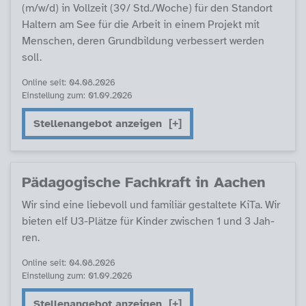
(m/w/d) in Voll­zeit (39/ Std./Wo­che) für den Stand­ort
Hal­tern am See für die Ar­beit in ei­nem Pro­jekt mit
Men­schen, de­ren Grund­bil­dung ver­bes­sert wer­den
soll.
Online seit: 04.08.2026
Einstellung zum: 01.09.2026
Stellenangebot anzeigen
Päda­go­gi­sche Fach­kraft in Aa­chen
Wir sind ei­ne lie­be­voll und fa­mi­li­är ge­stal­te­te Ki­Ta. Wir
bie­ten elf U3-Plät­ze für Kin­der zwi­schen 1 und 3 Jah­
ren.
Online seit: 04.08.2026
Einstellung zum: 01.09.2026
Stellenangebot anzeigen