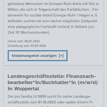
ge­hör­lo­se Men­schen im En­ne­pe-Ruhr-Kreis mit Sitz in
Wit­ten, die sich in Trä­ger­schaft des Pa­ri­tä­ti­schen - För­
der­ve­r­ein für so­zia­le Ar­beit En­ne­pe-Ruhr / Ha­gen e. V.
be­fin­det, su­chen wir zum nächst mög­li­chen Zeit­punkt
ei­ne päda­go­gi­sche Fach­kraft (m/w/d) in Voll­zeit (zur
Zeit 39 Wo­chen­stun­den).
Online seit: 30.07.2026
Einstellung zum: 01.09.2026
Stellenangebot anzeigen
Lan­des­ge­schäfts­s­tel­le: Fi­nanz­sach­
be­ar­bei­ter*in/Buch­hal­ter*in (m/w/d)
in Wup­per­tal
Der pro fa­mi­lia LV NRW sucht für sei­ne Lan­des­ge­
schäfts­s­tel­le zum 01.10.2026 oder spä­ter ei­ne/n Fi­