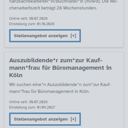
nanz­sach­be­ar­bei­ter*in/Buch­hal­ter*in (m/w/d). Die Wo­
chen­ar­beits­zeit be­trägt 28 Wo­chen­stun­den.
Online seit: 30.07.2026
Einstellung zum: 01.10.2026
Stellenangebot anzeigen
Aus­zu­bil­den­de*r zum*zur Kauf­
mann*frau für Büro­ma­na­ge­ment in
Köln
Wir su­chen ei­ne*n Aus­zu­bil­den­de*n zum*zur Kauf­
mann*frau für Büro­ma­na­ge­ment in Köln.
Online seit: 30.07.2026
Einstellung zum: 01.09.2027
Stellenangebot anzeigen