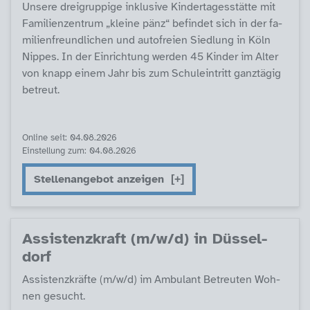
Un­se­re drei­grup­pi­ge in­k­lu­si­ve Kin­der­ta­ges­stät­te mit
Fa­mi­li­en­zen­trum „klei­ne pän­z“ be­fin­det sich in der fa­
mi­li­en­f­reund­li­chen und au­to­f­rei­en Sied­lung in Köln
Nip­pes. In der Ein­rich­tung wer­den 45 Kin­der im Al­ter
von knapp ei­nem Jahr bis zum Schu­lein­tritt ganz­tä­g­ig
be­t­reut.
Online seit: 04.08.2026
Einstellung zum: 04.08.2026
Stellenangebot anzeigen
As­sis­tenz­kraft (m/w/d) in Düs­sel­
dorf
As­sis­tenz­kräf­te (m/w/d) im Am­bu­lant Be­t­reu­ten Woh­
nen ge­sucht.