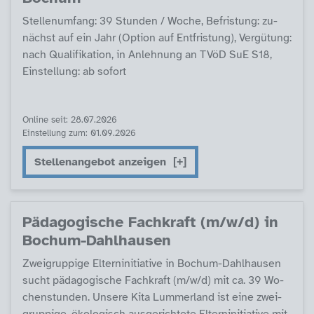
Stel­len­um­fang: 39 Stun­den / Wo­che, Be­fris­tung: zu­
nächst auf ein Jahr (Op­ti­on auf Ent­fris­tung), Ver­gü­tung:
nach Qua­li­fi­ka­ti­on, in An­leh­nung an TVöD SuE S18,
Ein­stel­lung: ab so­fort
Online seit: 28.07.2026
Einstellung zum: 01.09.2026
Stellenangebot anzeigen
Päda­go­gi­sche Fach­kraft (m/w/d) in
Bochum-Dahl­hau­sen
Zwei­grup­pi­ge El­tern­in­i­tia­ti­ve in Bochum-Dahl­hau­sen
sucht päda­go­gi­sche Fach­kraft (m/w/d) mit ca. 39 Wo­
chen­stun­den. Un­se­re Ki­ta Lum­mer­land ist ei­ne zwei­