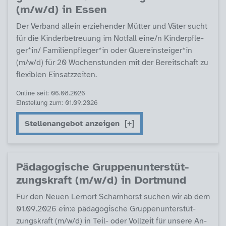
(m/w/d) in Es­sen
Der Ver­band al­lein er­zie­hen­der Müt­ter und Vä­ter sucht
für die Kin­der­be­t­reu­ung im Not­fall ei­ne/n Kin­derpf­le­
ger*in/ Fa­mi­li­enpf­le­ger*in oder Que­r­ein­s­tei­ger*in
(m/w/d) für 20 Wo­chen­stun­den mit der Be­reit­schaft zu
fle­xi­b­len Ein­satz­zei­ten.
Online seit: 06.08.2026
Einstellung zum: 01.09.2026
Stellenangebot anzeigen
Päda­go­gi­sche Grup­pen­un­ter­stüt­
zungs­kraft (m/w/d) in Dort­mund
Für den Neu­en Lern­ort Scharn­horst su­chen wir ab dem
01.09.2026 ein:e päda­go­gi­sche Grup­pen­un­ter­stüt­
zungs­kraft (m/w/d) in Teil- oder Voll­zeit für un­se­re An­