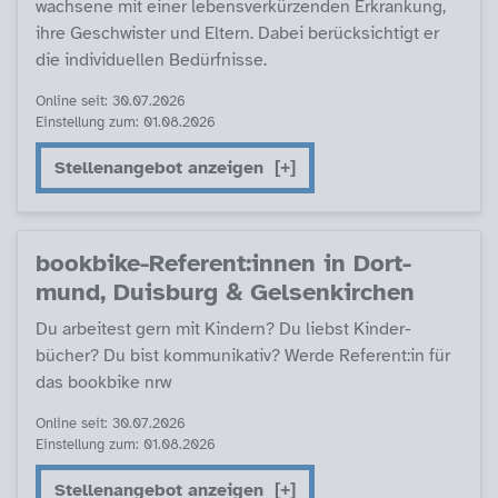
wach­se­ne mit ei­ner le­bens­ver­kür­zen­den Er­kran­kung,
ih­re Ge­schwis­ter und El­tern. Da­bei be­rück­sich­tigt er
die in­di­vi­du­el­len Be­dürf­nis­se.
Online seit: 30.07.2026
Einstellung zum: 01.08.2026
Stellenangebot anzeigen
book­bi­ke-Re­fe­rent:in­nen in Dort­
mund, Duis­burg & Gel­sen­kir­chen
Du ar­bei­test gern mit Kin­dern? Du liebst Kin­der­
bücher? Du bist kom­mu­ni­ka­tiv? Wer­de Re­fe­rent:in für
das book­bi­ke nrw
Online seit: 30.07.2026
Einstellung zum: 01.08.2026
Stellenangebot anzeigen