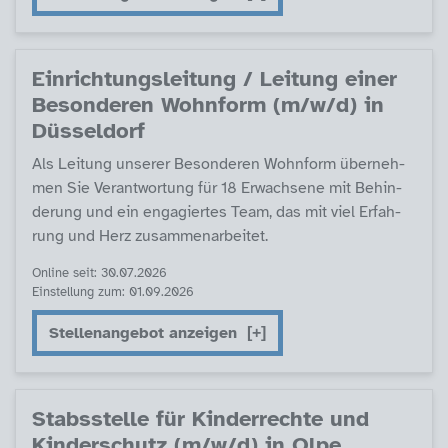
Ein­rich­tungs­lei­tung / Lei­tung ei­ner
Be­son­de­ren Wohn­form (m/w/d) in
Düs­sel­dorf
Als Lei­tung un­se­rer Be­son­de­ren Wohn­form über­neh­
men Sie Ver­ant­wor­tung für 18 Er­wach­se­ne mit Be­hin­
de­rung und ein en­ga­gier­tes Team, das mit viel Er­fah­
rung und Herz zu­sam­men­ar­bei­tet.
Online seit: 30.07.2026
Einstellung zum: 01.09.2026
Stellenangebot anzeigen
Stabs­s­tel­le für Kin­der­rech­te und
Kin­der­schutz (m/w/d) in Ol­pe