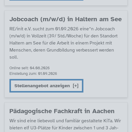
Job­coach (m/w/d) in Hal­tern am See
RE/init e.V. sucht zum 01.09.2026 ei­ne*n Job­coach
(m/w/d) in Voll­zeit (39/ Std./Wo­che) für den Stand­ort
Hal­tern am See für die Ar­beit in ei­nem Pro­jekt mit
Men­schen, de­ren Grund­bil­dung ver­bes­sert wer­den
soll.
Online seit: 04.08.2026
Einstellung zum: 01.09.2026
Stellenangebot anzeigen
Päda­go­gi­sche Fach­kraft in Aa­chen
Wir sind ei­ne lie­be­voll und fa­mi­li­är ge­stal­te­te Ki­Ta. Wir
bie­ten elf U3-Plät­ze für Kin­der zwi­schen 1 und 3 Jah­