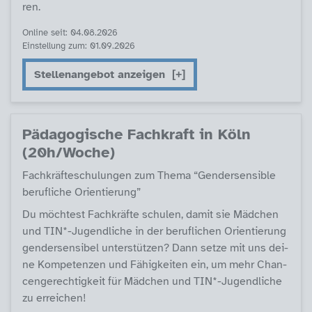
ren.
Online seit: 04.08.2026
Einstellung zum: 01.09.2026
Stellenangebot anzeigen
Päda­go­gi­sche Fach­kraft in Köln
(20h/Wo­che)
Fach­kräf­te­schu­lun­gen zum The­ma “Gen­der­sen­si­b­le
be­ruf­li­che Ori­en­tie­rung”
Du möch­test Fach­kräf­te schu­len, da­mit sie Mäd­chen
und TIN*-Ju­gend­li­che in der be­ruf­li­chen Ori­en­tie­rung
gen­der­sen­si­bel un­ter­stüt­zen? Dann set­ze mit uns dei­
ne Kom­pe­ten­zen und Fähig­kei­ten ein, um mehr Chan­
cen­ge­rech­tig­keit für Mäd­chen und TIN*-Ju­gend­li­che
zu er­rei­chen!