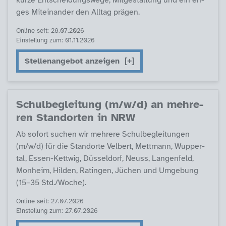
kur­ze Ent­schei­dungs­we­ge, Mit­ge­stal­tung und ein en­
ges Mit­ein­an­der den All­tag prä­gen.
Online seit: 28.07.2026
Einstellung zum: 01.11.2026
Stellenangebot anzeigen
Schul­be­g­lei­tung (m/w/d) an meh­re­
ren Stand­or­ten in NRW
Ab so­fort su­chen wir meh­re­re Schul­be­g­lei­tun­gen
(m/w/d) für die Stand­or­te Vel­bert, Mett­mann, Wup­per­
tal, Es­sen-Kett­wig, Düs­sel­dorf, Neuss, Lan­gen­feld,
Mon­heim, Hil­den, Ra­tin­gen, Jüchen und Um­ge­bung
(15–35 Std./Wo­che).
Online seit: 27.07.2026
Einstellung zum: 27.07.2026