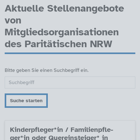
Aktuelle Stellenangebote
von
Mitgliedsorganisationen
des Paritätischen NRW
Bitte geben Sie einen Suchbegriff ein.
Suche starten
Kin­derpf­le­ger*in / Fa­mi­li­enpf­le­
ger*in oder Que­r­ein­s­tei­ger* in