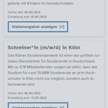
ge­bo­te mit Kin­dern im Grund­schulal­ter.
Online seit: 06.08.2026
Einstellung zum: 01.09.2026
Stellenangebot anzeigen
Sch­r­ei­ner*in (m/w/d) in Köln
Das Köl­ner Stu­die­ren­den­werk ist ei­ner der größ­ten so­
zia­len Di­enst­leis­ter für Stu­die­ren­de in Deut­sch­land.
Mit ca. 570 Mit­ar­bei­ten­den sor­gen wir da­für, dass das
Stu­di­um für rund 78.000 Stu­die­ren­de an acht Hoch­
schu­len in Köln nicht nur mög­lich, son­dern auch le­
bens­wer­ter wird.
Online seit: 06.08.2026
Einstellung zum: 15.09.2026
Stellenangebot anzeigen