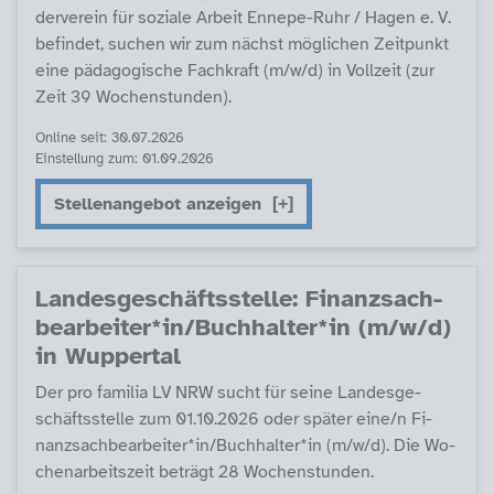
der­ve­r­ein für so­zia­le Ar­beit En­ne­pe-Ruhr / Ha­gen e. V.
be­fin­det, su­chen wir zum nächst mög­li­chen Zeit­punkt
ei­ne päda­go­gi­sche Fach­kraft (m/w/d) in Voll­zeit (zur
Zeit 39 Wo­chen­stun­den).
Online seit: 30.07.2026
Einstellung zum: 01.09.2026
Stellenangebot anzeigen
Lan­des­ge­schäfts­s­tel­le: Fi­nanz­sach­
be­ar­bei­ter*in/Buch­hal­ter*in (m/w/d)
in Wup­per­tal
Der pro fa­mi­lia LV NRW sucht für sei­ne Lan­des­ge­
schäfts­s­tel­le zum 01.10.2026 oder spä­ter ei­ne/n Fi­
nanz­sach­be­ar­bei­ter*in/Buch­hal­ter*in (m/w/d). Die Wo­
chen­ar­beits­zeit be­trägt 28 Wo­chen­stun­den.