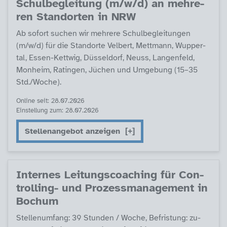
Schul­be­g­lei­tung (m/w/d) an meh­re­
ren Stand­or­ten in NRW
Ab so­fort su­chen wir meh­re­re Schul­be­g­lei­tun­gen
(m/w/d) für die Stand­or­te Vel­bert, Mett­mann, Wup­per­
tal, Es­sen-Kett­wig, Düs­sel­dorf, Neuss, Lan­gen­feld,
Mon­heim, Ra­tin­gen, Jüchen und Um­ge­bung (15–35
Std./Wo­che).
Online seit: 28.07.2026
Einstellung zum: 28.07.2026
Stellenangebot anzeigen
In­ter­nes Lei­tungs­coa­ching für Con­
trol­ling- und Pro­zess­ma­na­ge­ment in
Bochum
Stel­len­um­fang: 39 Stun­den / Wo­che, Be­fris­tung: zu­