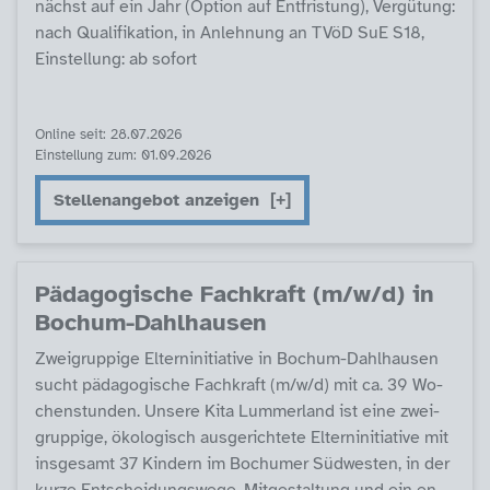
nächst auf ein Jahr (Op­ti­on auf Ent­fris­tung), Ver­gü­tung:
nach Qua­li­fi­ka­ti­on, in An­leh­nung an TVöD SuE S18,
Ein­stel­lung: ab so­fort
Online seit: 28.07.2026
Einstellung zum: 01.09.2026
Stellenangebot anzeigen
Päda­go­gi­sche Fach­kraft (m/w/d) in
Bochum-Dahl­hau­sen
Zwei­grup­pi­ge El­tern­in­i­tia­ti­ve in Bochum-Dahl­hau­sen
sucht päda­go­gi­sche Fach­kraft (m/w/d) mit ca. 39 Wo­
chen­stun­den. Un­se­re Ki­ta Lum­mer­land ist ei­ne zwei­
grup­pi­ge, öko­lo­gisch aus­ge­rich­te­te El­tern­in­i­tia­ti­ve mit
ins­ge­s­amt 37 Kin­dern im Bochu­mer Süd­wes­ten, in der