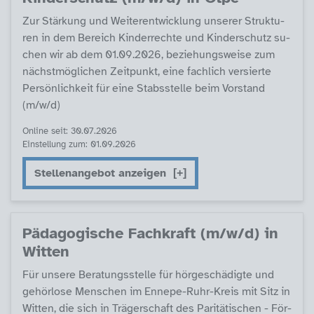
Zur Stär­kung und Wei­ter­ent­wick­lung un­se­rer Struk­tu­
ren in dem Be­reich Kin­der­rech­te und Kin­der­schutz su­
chen wir ab dem 01.09.2026, be­zie­hungs­wei­se zum
nächst­mög­li­chen Zeit­punkt, ei­ne fach­lich ver­sier­te
Per­sön­lich­keit für ei­ne Stabs­s­tel­le beim Vor­stand
(m/w/d)
Online seit: 30.07.2026
Einstellung zum: 01.09.2026
Stellenangebot anzeigen
Päda­go­gi­sche Fach­kraft (m/w/d) in
Wit­ten
Für un­se­re Be­ra­tungs­s­tel­le für hör­ge­schä­d­ig­te und
ge­hör­lo­se Men­schen im En­ne­pe-Ruhr-Kreis mit Sitz in
Wit­ten, die sich in Trä­ger­schaft des Pa­ri­tä­ti­schen - För­