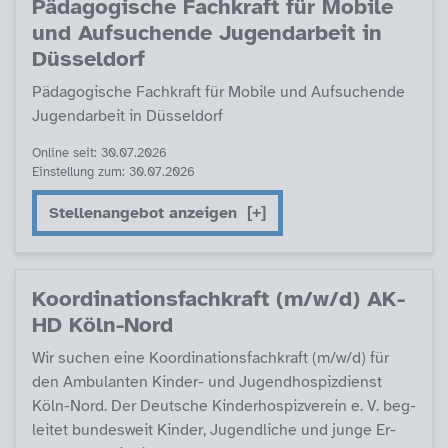
Päda­go­gi­sche Fach­kraft für Mo­bi­le
und Auf­su­chen­de Ju­gend­ar­beit in
Düs­sel­dorf
Päda­go­gi­sche Fach­kraft für Mo­bi­le und Auf­su­chen­de
Ju­gend­ar­beit in Düs­sel­dorf
Online seit: 30.07.2026
Einstellung zum: 30.07.2026
Stellenangebot anzeigen
Ko­or­di­na­ti­ons­fach­kraft (m/w/d) AK­
HD Köln-Nord
Wir su­chen ei­ne Ko­or­di­na­ti­ons­fach­kraft (m/w/d) für
den Am­bu­lan­ten Kin­der- und Ju­gend­ho­spiz­di­enst
Köln-Nord. Der Deut­sche Kin­der­ho­spiz­ve­r­ein e. V. be­g­
lei­tet bun­des­weit Kin­der, Ju­gend­li­che und jun­ge Er­