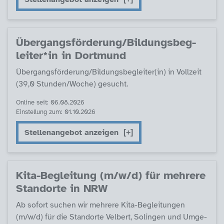
Über­gangs­för­de­rung/Bil­dungs­be­g­
lei­ter*in in Dort­mund
Über­gangs­för­de­rung/Bil­dungs­be­g­lei­ter(in) in Voll­zeit
(39,0 Stun­­den/Wo­che) ge­sucht.
Online seit: 06.08.2026
Einstellung zum: 01.10.2026
Stellenangebot anzeigen
Ki­ta-Be­g­lei­tung (m/w/d) für meh­re­re
Stand­or­te in NRW
Ab so­fort su­chen wir meh­re­re Ki­ta-Be­g­lei­tun­gen
(m/w/d) für die Stand­or­te Vel­bert, So­lin­gen und Um­ge­