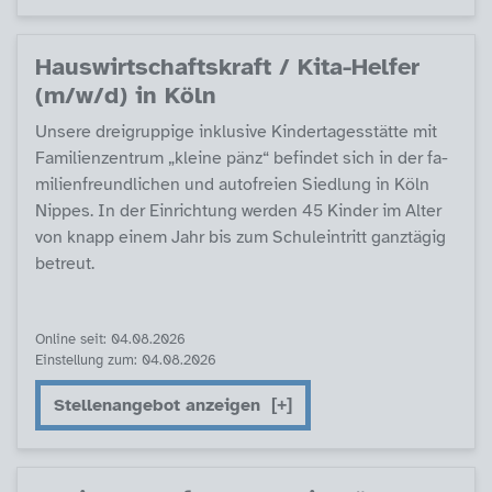
Haus­wirt­schafts­kraft / Ki­ta-Hel­fer
(m/w/d) in Köln
Un­se­re drei­grup­pi­ge in­k­lu­si­ve Kin­der­ta­ges­stät­te mit
Fa­mi­li­en­zen­trum „klei­ne pän­z“ be­fin­det sich in der fa­
mi­li­en­f­reund­li­chen und au­to­f­rei­en Sied­lung in Köln
Nip­pes. In der Ein­rich­tung wer­den 45 Kin­der im Al­ter
von knapp ei­nem Jahr bis zum Schu­lein­tritt ganz­tä­g­ig
be­t­reut.
Online seit: 04.08.2026
Einstellung zum: 04.08.2026
Stellenangebot anzeigen