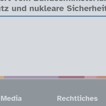
tz und nukleare Sicherhei
nen
 Media
Rechtliches