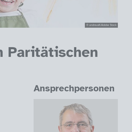
© andreusK/Adobe Stock
 Paritätischen
Ansprechpersonen