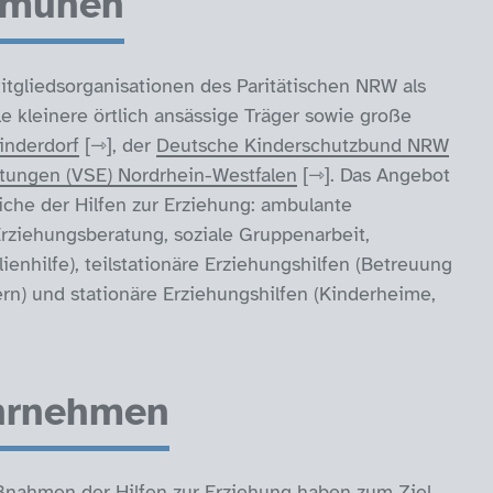
mmunen
tgliedsorganisationen des Paritätischen NRW als
le kleinere örtlich ansässige Träger sowie große
nderdorf
, der
Deutsche Kinderschutzbund NRW
htungen (VSE) Nordrhein-Westfalen
. Das Angebot
iche der Hilfen zur Erziehung: ambulante
Erziehungsberatung, soziale Gruppenarbeit,
enhilfe), teilstationäre Erziehungshilfen (Betreuung
ern) und stationäre Erziehungshilfen (Kinderheime,
hrnehmen
Maßnahmen der Hilfen zur Erziehung haben zum Ziel,