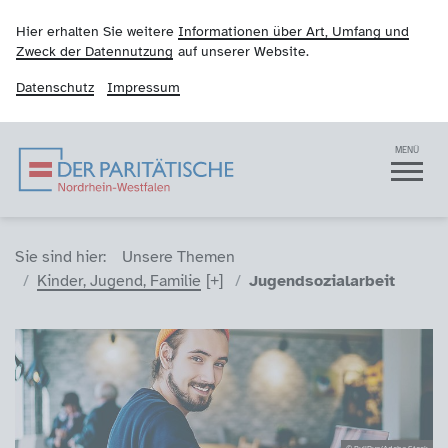
Hier erhalten Sie weitere
Informationen über Art, Umfang und
Zweck der Datennutzung
auf unserer Website.
Datenschutz
Impressum
Der Paritätische NRW
Navigation
MENÜ
Sie sind hier (Breadcrumb)
Sie sind hier:
Unsere Themen
Kinder, Jugend, Familie
Jugendsozialarbeit
© BullRun/Adobe Stock