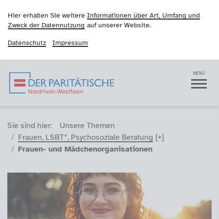
Hier erhalten Sie weitere
Informationen über Art, Umfang und
Zweck der Datennutzung
auf unserer Website.
Datenschutz
Impressum
Der Paritätische NRW
Navigation
MENÜ
Sie sind hier (Breadcrumb)
Sie sind hier:
Unsere Themen
Frauen, LSBT*, Psychosoziale Beratung
Frauen- und Mädchenorganisationen