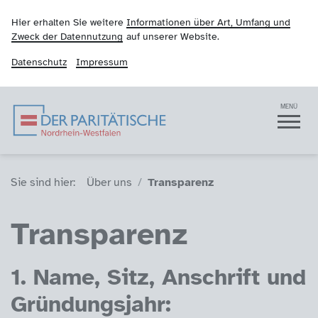
Hier erhalten Sie weitere
Informationen über Art, Umfang und
Zweck der Datennutzung
auf unserer Website.
Datenschutz
Impressum
Der Paritätische NRW
Navigation
MENÜ
Sie sind hier (Breadcrumb)
Sie sind hier:
Über uns
Transparenz
Transparenz
1. Name, Sitz, Anschrift und
Gründungsjahr: