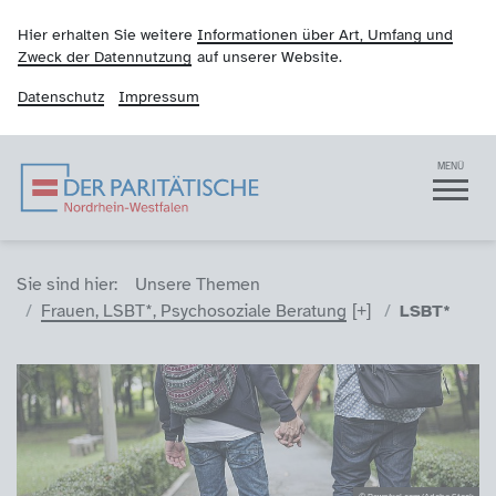
Hier erhalten Sie weitere
Informationen über Art, Umfang und
Zweck der Datennutzung
auf unserer Website.
Datenschutz
Impressum
Der Paritätische NRW
Navigation
MENÜ
Sie sind hier (Breadcrumb)
Sie sind hier:
Unsere Themen
Frauen, LSBT*, Psychosoziale Beratung
LSBT*
© Rawpixel.com/Adobe Stock