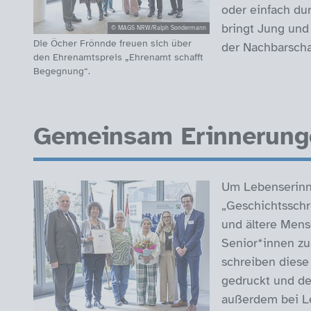
oder einfach du
bringt Jung und
© MAGS NRW/Ralph Sondermann
Die Öcher Frönnde freuen sich über
der Nachbarscha
den Ehrenamtspreis „Ehrenamt schafft
Begegnung“.
Gemeinsam Erinnerunge
Um Lebenserinne
„Geschichtsschre
und ältere Men
Senior*innen zu
schreiben diese 
gedruckt und de
außerdem bei L