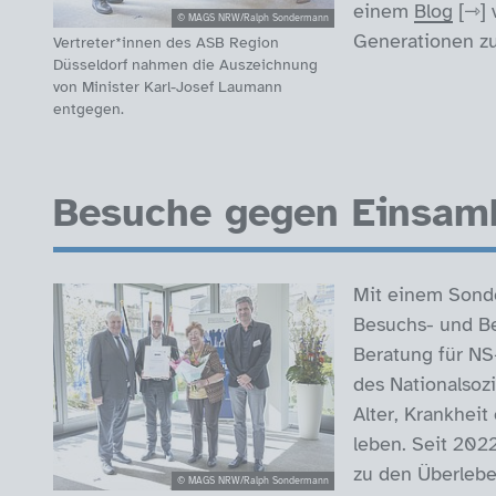
einem
Blog
v
© MAGS NRW/Ralph Sondermann
Generationen zu
Vertreter*innen des ASB Region
Düsseldorf nahmen die Auszeichnung
von Minister Karl-Josef Laumann
entgegen.
Besuche gegen Einsam
Mit einem Sonde
Besuchs- und Be
Beratung für NS
des Nationalsoz
Alter, Krankheit
leben. Seit 2022
zu den Überlebe
© MAGS NRW/Ralph Sondermann