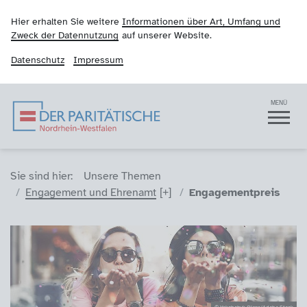
Hier erhalten Sie weitere
Informationen über Art, Umfang und
Zweck der Datennutzung
auf unserer Website.
Datenschutz
Impressum
Der Paritätische NRW
Navigation
MENÜ
Sie sind hier (Breadcrumb)
Sie sind hier:
Unsere Themen
Engagement und Ehrenamt
Engagementpreis
© Yakobchuk Olena/Adobe Stock