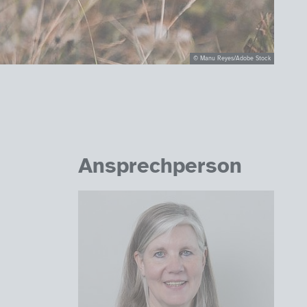
© Manu Reyes/Adobe Stock
Ansprechperson