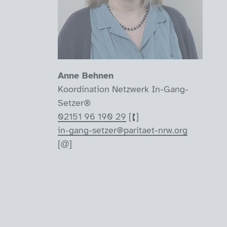
Anne Behnen
Koordination Netzwerk In-Gang-
Setzer®
02151 96 190 29
in-gang-setzer@paritaet-nrw.org